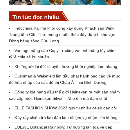
Tin tức đọc nhiều
Indochina Kajima khởi công xây dựng Khách sạn Wink
Trung tâm Cần Thơ, mong muốn thúc đẩy du lịch khu vực
Đồng bằng sông Cửu Long
Vantage nâng cấp Copy Trading với tính năng tùy chỉnh
tỷ lệ chia sẻ lợi nhuận
Khi “người lái đò” chuyển hướng khởi nghiệp làm nhang
Cushman & Wakefield lần đầu phát hành báo cáo về mức
độ hòa nhập của các đô thị Châu Á Thái Bình Dương
Công ty bia hàng đầu thế giới Heineken ra mắt sản phẩm
cao cấp mới: Heineken Silver – Nhẹ êm mà đậm chất
ELLE FASHION SHOW 2023 quy tụ nhiều celeb gạo cội
Đầy rẫy chiêu trò lừa đảo làm nhiệm vụ nhận tiền khủng
LOEWE Botanical Rainbow: Tứ hương lan tỏa vẻ đẹp