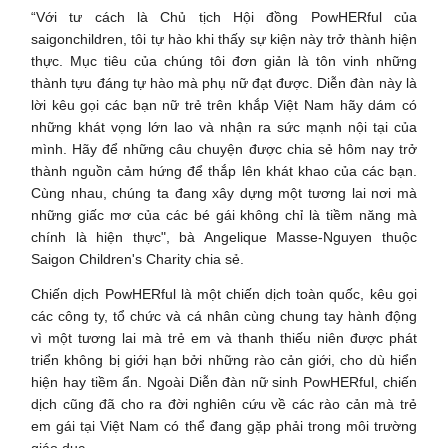
“Với tư cách là Chủ tịch Hội đồng PowHERful của
saigonchildren, tôi tự hào khi thấy sự kiện này trở thành hiện
thực. Mục tiêu của chúng tôi đơn giản là tôn vinh những
thành tựu đáng tự hào mà phụ nữ đạt được. Diễn đàn này là
lời kêu gọi các bạn nữ trẻ trên khắp Việt Nam hãy dám có
những khát vọng lớn lao và nhận ra sức mạnh nội tại của
mình. Hãy để những câu chuyện được chia sẻ hôm nay trở
thành nguồn cảm hứng để thắp lên khát khao của các bạn.
Cùng nhau, chúng ta đang xây dựng một tương lai nơi mà
những giấc mơ của các bé gái không chỉ là tiềm năng mà
chính là hiện thực", bà Angelique Masse-Nguyen thuộc
Saigon Children's Charity chia sẻ.
Chiến dịch PowHERful là một chiến dịch toàn quốc, kêu gọi
các công ty, tổ chức và cá nhân cùng chung tay hành động
vì một tương lai mà trẻ em và thanh thiếu niên được phát
triển không bị giới hạn bởi những rào cản giới, cho dù hiển
hiện hay tiềm ẩn. Ngoài Diễn đàn nữ sinh PowHERful, chiến
dịch cũng đã cho ra đời nghiên cứu về các rào cản mà trẻ
em gái tại Việt Nam có thể đang gặp phải trong môi trường
giáo dục.