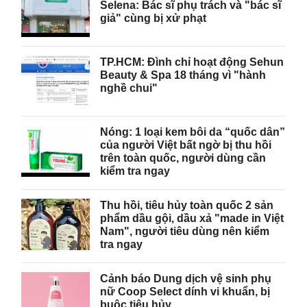
Selena: Bác sĩ phụ trách và "bác sĩ
giả" cùng bị xử phạt
TP.HCM: Đình chỉ hoạt động Sehun
Beauty & Spa 18 tháng vì "hành
nghề chui"
Nóng: 1 loại kem bôi da “quốc dân”
của người Việt bất ngờ bị thu hồi
trên toàn quốc, người dùng cần
kiểm tra ngay
Thu hồi, tiêu hủy toàn quốc 2 sản
phẩm dầu gội, dầu xả "made in Việt
Nam", người tiêu dùng nên kiểm
tra ngay
Cảnh báo Dung dịch vệ sinh phụ
nữ Coop Select dính vi khuẩn, bị
buộc tiêu hủy