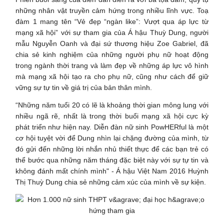
những nhân vật truyền cảm hứng trong nhiều lĩnh vực. Toạ
đàm 1 mang tên “Vẻ đẹp “ngàn like”: Vượt qua áp lực từ
mạng xã hội” với sự tham gia của Á hậu Thuỳ Dung, người
mẫu Nguyễn Oanh và đại sứ thương hiệu Zoe Gabriel, đã
chia sẻ kinh nghiệm của những người phụ nữ hoạt động
trong ngành thời trang và làm đẹp về những áp lực vô hình
mà mạng xã hội tạo ra cho phụ nữ, cũng như cách để giữ
vững sự tự tin về giá trị của bản thân mình.
“Những năm tuổi 20 có lẽ là khoảng thời gian mông lung với
nhiều ngã rẽ, nhất là trong thời buổi mạng xã hội cực kỳ
phát triển như hiện nay. Diễn đàn nữ sinh PowHERful là một
cơ hội tuyệt vời để Dung nhìn lại chặng đường của mình, từ
đó gửi đến những lời nhắn nhủ thiết thực để các bạn trẻ có
thể bước qua những năm tháng đặc biệt này với sự tự tin và
không đánh mất chính mình" - Á hậu Việt Nam 2016 Huỳnh
Thị Thuỳ Dung chia sẻ những cảm xúc của mình về sự kiện.