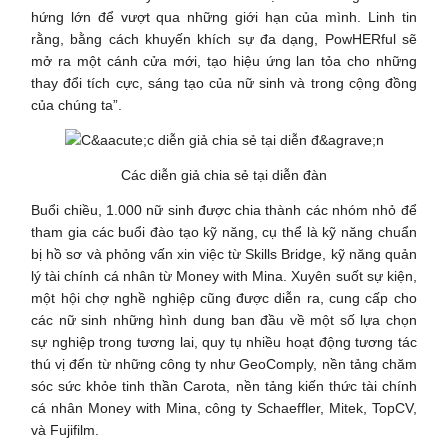
hứng lớn để vượt qua những giới hạn của mình. Linh tin
rằng, bằng cách khuyến khích sự đa dạng, PowHERful sẽ
mở ra một cánh cửa mới, tạo hiệu ứng lan tỏa cho những
thay đổi tích cực, sáng tạo của nữ sinh và trong cộng đồng
của chúng ta”.
Các diễn giả chia sẻ tại diễn đàn
Buổi chiều, 1.000 nữ sinh được chia thành các nhóm nhỏ để
tham gia các buổi đào tạo kỹ năng, cụ thể là kỹ năng chuẩn
bị hồ sơ và phỏng vấn xin việc từ Skills Bridge, kỹ năng quản
lý tài chính cá nhân từ Money with Mina. Xuyên suốt sự kiện,
một hội chợ nghề nghiệp cũng được diễn ra, cung cấp cho
các nữ sinh những hình dung ban đầu về một số lựa chọn
sự nghiệp trong tương lai, quy tụ nhiều hoạt động tương tác
thú vị đến từ những công ty như GeoComply, nền tảng chăm
sóc sức khỏe tinh thần Carota, nền tảng kiến thức tài chính
cá nhân Money with Mina, công ty Schaeffler, Mitek, TopCV,
và Fujifilm.