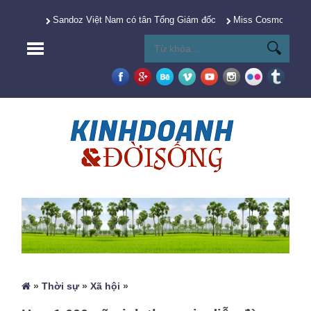
Sandoz Việt Nam có tân Tổng Giám đốc
Miss Cosmo 2025 Y
»
Thời sự
»
Xã hội
»