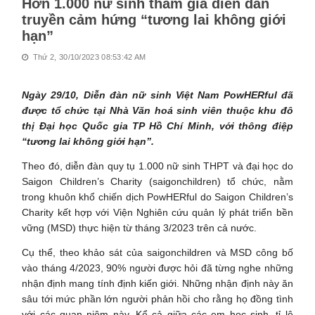
Hơn 1.000 nữ sinh tham gia diễn đàn
truyền cảm hứng “tương lai không giới
hạn”
Thứ 2, 30/10/2023 08:53:42 AM
Ngày 29/10, Diễn đàn nữ sinh Việt Nam PowHERful đã
được tổ chức tại Nhà Văn hoá sinh viên thuộc khu đô
thị Đại học Quốc gia TP Hồ Chí Minh, với thông điệp
“tương lai không giới hạn”.
Theo đó, diễn đàn quy tụ 1.000 nữ sinh THPT và đại học do
Saigon Children’s Charity (saigonchildren) tổ chức, nằm
trong khuôn khổ chiến dịch PowHERful do Saigon Children’s
Charity kết hợp với Viện Nghiên cứu quản lý phát triển bền
vững (MSD) thực hiện từ tháng 3/2023 trên cả nước.
Cụ thể, theo khảo sát của saigonchildren và MSD công bố
vào tháng 4/2023, 90% người được hỏi đã từng nghe những
nhận định mang tính định kiến giới. Những nhận định này ăn
sâu tới mức phần lớn người phản hồi cho rằng họ đồng tình
với các quan niệm này. Kể cả giữa các em học sinh, tỉ lệ