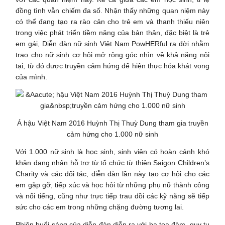
đồng tình vẫn chiếm đa số. Nhận thấy những quan niệm này
có thể đang tạo ra rào cản cho trẻ em và thanh thiếu niên
trong việc phát triển tiềm năng của bản thân, đặc biệt là trẻ
em gái, Diễn đàn nữ sinh Việt Nam PowHERful ra đời nhằm
trao cho nữ sinh cơ hội mở rộng góc nhìn về khả năng nội
tại, từ đó được truyền cảm hứng để hiện thực hóa khát vọng
của mình.
Á hậu Việt Nam 2016 Huỳnh Thị Thuỳ Dung tham gia truyền
cảm hứng cho 1.000 nữ sinh
Với 1.000 nữ sinh là học sinh, sinh viên có hoàn cảnh khó
khăn đang nhận hỗ trợ từ tổ chức từ thiện Saigon Children’s
Charity và các đối tác, diễn đàn lần này tạo cơ hội cho các
em gặp gỡ, tiếp xúc và học hỏi từ những phụ nữ thành công
và nổi tiếng, cũng như trực tiếp trau dồi các kỹ năng sẽ tiếp
sức cho các em trong những chặng đường tương lai.
Phiên buổi sáng của diễn đàn diễn ra với ba tọa đàm, quy tụ