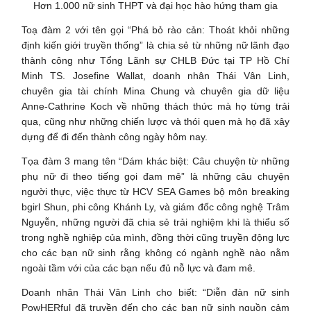
Hơn 1.000 nữ sinh THPT và đại học hào hứng tham gia
Toạ đàm 2 với tên gọi “Phá bỏ rào cản: Thoát khỏi những
định kiến giới truyền thống” là chia sẻ từ những nữ lãnh đạo
thành công như Tổng Lãnh sự CHLB Đức tại TP Hồ Chí
Minh TS. Josefine Wallat, doanh nhân Thái Vân Linh,
chuyên gia tài chính Mina Chung và chuyên gia dữ liệu
Anne-Cathrine Koch về những thách thức mà họ từng trải
qua, cũng như những chiến lược và thói quen mà họ đã xây
dựng để đi đến thành công ngày hôm nay.
Tọa đàm 3 mang tên “Dám khác biệt: Câu chuyện từ những
phụ nữ đi theo tiếng gọi đam mê” là những câu chuyện
người thực, việc thực từ HCV SEA Games bộ môn breaking
bgirl Shun, phi công Khánh Ly, và giám đốc công nghệ Trâm
Nguyễn, những người đã chia sẻ trải nghiệm khi là thiểu số
trong nghề nghiệp của mình, đồng thời cũng truyền động lực
cho các bạn nữ sinh rằng không có ngành nghề nào nằm
ngoài tầm với của các bạn nếu đủ nỗ lực và đam mê.
Doanh nhân Thái Vân Linh cho biết: “Diễn đàn nữ sinh
PowHERful đã truyền đến cho các bạn nữ sinh nguồn cảm