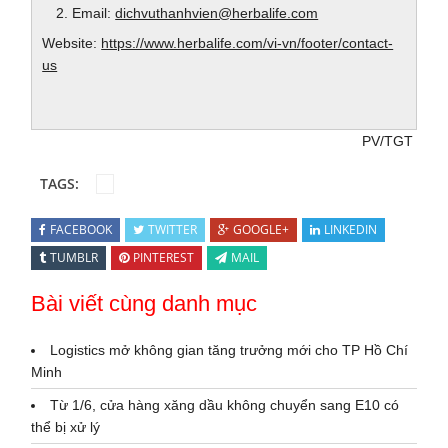
Email:
dichvuthanhvien@herbalife.com
Website:
https://www.herbalife.com/vi-vn/footer/contact-
us
PV/TGT
TAGS:
FACEBOOK
TWITTER
GOOGLE+
LINKEDIN
TUMBLR
PINTEREST
MAIL
Bài viết cùng danh mục
Logistics mở không gian tăng trưởng mới cho TP Hồ Chí
Minh
Từ 1/6, cửa hàng xăng dầu không chuyển sang E10 có
thể bị xử lý