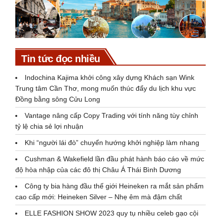
Tin tức đọc nhiều
Indochina Kajima khởi công xây dựng Khách sạn Wink
Trung tâm Cần Thơ, mong muốn thúc đẩy du lịch khu vực
Đồng bằng sông Cửu Long
Vantage nâng cấp Copy Trading với tính năng tùy chỉnh
tỷ lệ chia sẻ lợi nhuận
Khi “người lái đò” chuyển hướng khởi nghiệp làm nhang
Cushman & Wakefield lần đầu phát hành báo cáo về mức
độ hòa nhập của các đô thị Châu Á Thái Bình Dương
Công ty bia hàng đầu thế giới Heineken ra mắt sản phẩm
cao cấp mới: Heineken Silver – Nhẹ êm mà đậm chất
ELLE FASHION SHOW 2023 quy tụ nhiều celeb gạo cội