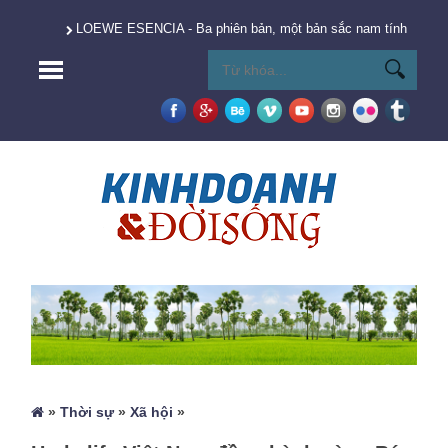
LOEWE ESENCIA - Ba phiên bản, một bản sắc nam tính vượt t
»
Thời sự
»
Xã hội
»