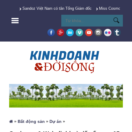
Sandoz Việt Nam có tân Tổng Giám đốc
Miss Cosmo 2025 Y
»
Bất động sản
»
Dự án
»