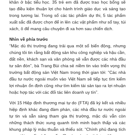
khăn ở bậc tiểu học. 35 trẻ em đã được trao học bổng sẽ
tạo điều kiện thuận lợi cho hành trình giáo dục và sáng tạo
trong tương lai. Trong số các tác phẩm dự thi, 5 tác phẩm
xuất sắc đã được chọn để in lên các vật phẩm như sổ tay, túi
xách, ô để mang câu chuyện đi xa hơn sau chiến dịch.
Nhìn về phía trước
“Mặc dù thị trường đang trải qua một số biến động, nhưng
chúng tôi tin rằng bất động sản khu công nghiệp và hậu cần,
đất nền, khách sạn và văn phòng sẽ vẫn được các nhà đầu
tư săn đón”, bà Trang Bùi chia sẻ niềm tin vào triển vọng thị
trường bất động sản Việt Nam trong thời gian tới: “Các nhà
đầu tư nước ngoài muốn vào Việt Nam sẽ tiếp tục tìm kiếm
lợi nhuận ổn định cũng như tìm kiếm tài sản tạo ra lợi nhuận
hoặc hợp tác với các đối tác liên doanh uy tín”.
Với 15 Hiệp định thương mại tự do (FTA) đã ký kết và nhiều
hiệp định khác đang đàm phán, các nhà đầu tư nước ngoài
tự tin và sẵn sàng tham gia thị trường, mặc dù vẫn còn
những thách thức xung quanh tính minh bạch thấp và các
khung pháp lý mâu thuẫn và thiếu sót. “Chính phủ đang tích