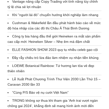
Vantage nâng cấp Copy Trading với tính năng tùy chỉnh
tỷ lệ chia sẻ lợi nhuận
Khi “người lái đò” chuyển hướng khởi nghiệp làm nhang
Cushman & Wakefield lần đầu phát hành báo cáo về mức
độ hòa nhập của các đô thị Châu Á Thái Bình Dương
Công ty bia hàng đầu thế giới Heineken ra mắt sản phẩm
cao cấp mới: Heineken Silver – Nhẹ êm mà đậm chất
ELLE FASHION SHOW 2023 quy tụ nhiều celeb gạo cội
Đầy rẫy chiêu trò lừa đảo làm nhiệm vụ nhận tiền khủng
LOEWE Botanical Rainbow: Tứ hương lan tỏa vẻ đẹp
thiên nhiên
Lễ Xuất Phát Chương Trình Thư Viện 2030 Lần Thứ 15 –
Caravan 2030 lần 33
“Cùng P/S Bảo vệ nụ cười Việt Nam”
TRONG không sợ thua khi tham gia 'Anh trai vượt ngàn
chông gai 2024', khẳng định sẽ mang hình ảnh mới đến