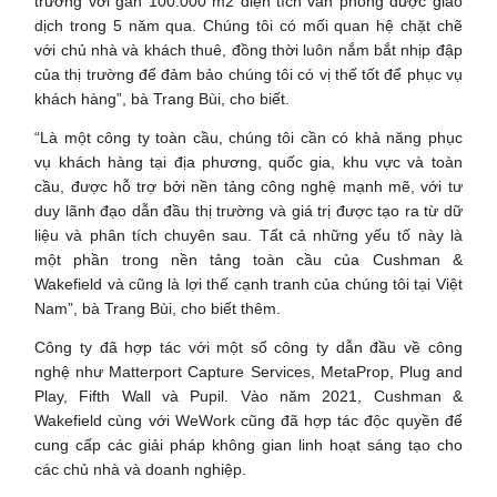
trường với gần 100.000 m2 diện tích văn phòng được giao
dịch trong 5 năm qua. Chúng tôi có mối quan hệ chặt chẽ
với chủ nhà và khách thuê, đồng thời luôn nắm bắt nhịp đập
của thị trường để đảm bảo chúng tôi có vị thế tốt để phục vụ
khách hàng”, bà Trang Bùi, cho biết.
“Là một công ty toàn cầu, chúng tôi cần có khả năng phục
vụ khách hàng tại địa phương, quốc gia, khu vực và toàn
cầu, được hỗ trợ bởi nền tảng công nghệ mạnh mẽ, với tư
duy lãnh đạo dẫn đầu thị trường và giá trị được tạo ra từ dữ
liệu và phân tích chuyên sau. Tất cả những yếu tố này là
một phần trong nền tảng toàn cầu của Cushman &
Wakefield và cũng là lợi thế cạnh tranh của chúng tôi tại Việt
Nam”, bà Trang Bùi, cho biết thêm.
Công ty đã hợp tác với một số công ty dẫn đầu về công
nghệ như Matterport Capture Services, MetaProp, Plug and
Play, Fifth Wall và Pupil. Vào năm 2021, Cushman &
Wakefield cùng với WeWork cũng đã hợp tác độc quyền để
cung cấp các giải pháp không gian linh hoạt sáng tạo cho
các chủ nhà và doanh nghiệp.