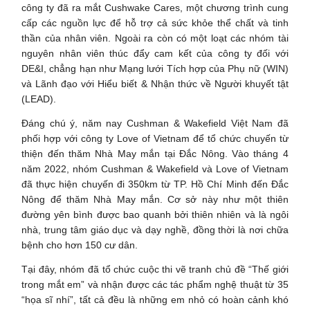
công ty đã ra mắt Cushwake Cares, một chương trình cung
cấp các nguồn lực để hỗ trợ cả sức khỏe thể chất và tinh
thần của nhân viên. Ngoài ra còn có một loạt các nhóm tài
nguyên nhân viên thúc đẩy cam kết của công ty đối với
DE&I, chẳng hạn như Mạng lưới Tích hợp của Phụ nữ (WIN)
và Lãnh đạo với Hiểu biết & Nhận thức về Người khuyết tật
(LEAD).
Đáng chú ý, năm nay Cushman & Wakefield Việt Nam đã
phối hợp với công ty Love of Vietnam để tổ chức chuyến từ
thiện đến thăm Nhà May mắn tại Đắc Nông. Vào tháng 4
năm 2022, nhóm Cushman & Wakefield và Love of Vietnam
đã thực hiện chuyến đi 350km từ TP. Hồ Chí Minh đến Đắc
Nông để thăm Nhà May mắn. Cơ sở này như một thiên
đường yên bình được bao quanh bởi thiên nhiên và là ngôi
nhà, trung tâm giáo dục và dạy nghề, đồng thời là nơi chữa
bệnh cho hơn 150 cư dân.
Tại đây, nhóm đã tổ chức cuộc thi vẽ tranh chủ đề “Thế giới
trong mắt em” và nhận được các tác phẩm nghệ thuật từ 35
“họa sĩ nhí”, tất cả đều là những em nhỏ có hoàn cảnh khó