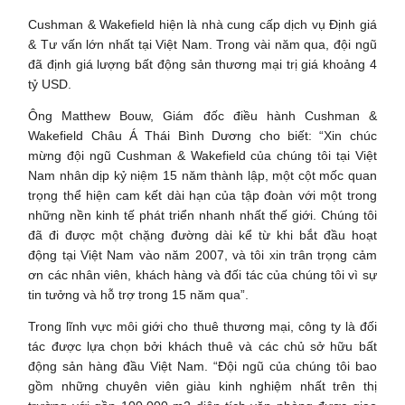
Cushman & Wakefield hiện là nhà cung cấp dịch vụ Định giá
& Tư vấn lớn nhất tại Việt Nam. Trong vài năm qua, đội ngũ
đã định giá lượng bất động sản thương mại trị giá khoảng 4
tỷ USD.
Ông Matthew Bouw, Giám đốc điều hành Cushman &
Wakefield Châu Á Thái Bình Dương cho biết: “Xin chúc
mừng đội ngũ Cushman & Wakefield của chúng tôi tại Việt
Nam nhân dịp kỷ niệm 15 năm thành lập, một cột mốc quan
trọng thể hiện cam kết dài hạn của tập đoàn với một trong
những nền kinh tế phát triển nhanh nhất thế giới. Chúng tôi
đã đi được một chặng đường dài kể từ khi bắt đầu hoạt
động tại Việt Nam vào năm 2007, và tôi xin trân trọng cảm
ơn các nhân viên, khách hàng và đối tác của chúng tôi vì sự
tin tưởng và hỗ trợ trong 15 năm qua”.
Trong lĩnh vực môi giới cho thuê thương mại, công ty là đối
tác được lựa chọn bởi khách thuê và các chủ sở hữu bất
động sản hàng đầu Việt Nam. “Đội ngũ của chúng tôi bao
gồm những chuyên viên giàu kinh nghiệm nhất trên thị