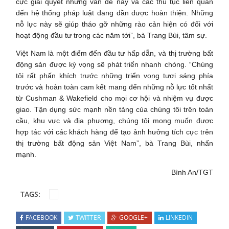
cực giải quyết những vấn đề này và các thủ tục liên quan
đến hệ thống pháp luật đang dần được hoàn thiện. Những
nỗ lực này sẽ giúp tháo gỡ những rào cản hiện có đối với
hoạt động đầu tư trong các năm tới”, bà Trang Bùi, tâm sự.
Việt Nam là một điểm đến đầu tư hấp dẫn, và thị trường bất
động sản được kỳ vọng sẽ phát triển nhanh chóng. “Chúng
tôi rất phấn khích trước những triển vọng tươi sáng phía
trước và hoàn toàn cam kết mang đến những nỗ lực tốt nhất
từ Cushman & Wakefield cho mọi cơ hội và nhiệm vụ được
giao. Tận dụng sức mạnh nền tảng của chúng tôi trên toàn
cầu, khu vực và địa phương, chúng tôi mong muốn được
hợp tác với các khách hàng để tạo ảnh hưởng tích cực trên
thị trường bất động sản Việt Nam”, bà Trang Bùi, nhấn
mạnh.
Bình An/TGT
TAGS:
FACEBOOK
TWITTER
GOOGLE+
LINKEDIN