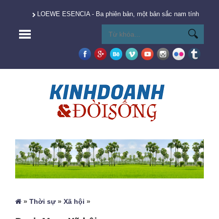
LOEWE ESENCIA - Ba phiên bản, một bản sắc nam tính vượt t
»
Thời sự
»
Xã hội
»