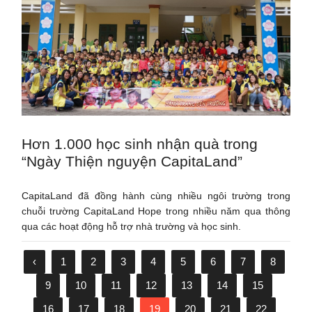
Hơn 1.000 học sinh nhận quà trong
“Ngày Thiện nguyện CapitaLand”
CapitaLand đã đồng hành cùng nhiều ngôi trường trong
chuỗi trường CapitaLand Hope trong nhiều năm qua thông
qua các hoạt động hỗ trợ nhà trường và học sinh.
‹
1
2
3
4
5
6
7
8
9
10
11
12
13
14
15
16
17
18
19
20
21
22