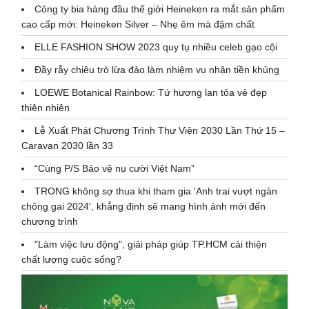
Công ty bia hàng đầu thế giới Heineken ra mắt sản phẩm
cao cấp mới: Heineken Silver – Nhẹ êm mà đậm chất
ELLE FASHION SHOW 2023 quy tụ nhiều celeb gạo cội
Đầy rẫy chiêu trò lừa đảo làm nhiệm vụ nhận tiền khủng
LOEWE Botanical Rainbow: Tứ hương lan tỏa vẻ đẹp
thiên nhiên
Lễ Xuất Phát Chương Trình Thư Viện 2030 Lần Thứ 15 –
Caravan 2030 lần 33
“Cùng P/S Bảo vệ nụ cười Việt Nam”
TRONG không sợ thua khi tham gia 'Anh trai vượt ngàn
chông gai 2024', khẳng định sẽ mang hình ảnh mới đến
chương trình
"Làm việc lưu động", giải pháp giúp TP.HCM cải thiện
chất lượng cuộc sống?