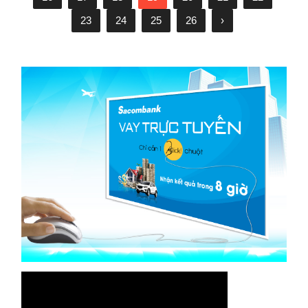
23
24
25
26
›