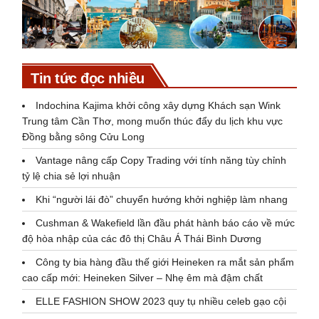
Tin tức đọc nhiều
Indochina Kajima khởi công xây dựng Khách sạn Wink
Trung tâm Cần Thơ, mong muốn thúc đẩy du lịch khu vực
Đồng bằng sông Cửu Long
Vantage nâng cấp Copy Trading với tính năng tùy chỉnh
tỷ lệ chia sẻ lợi nhuận
Khi “người lái đò” chuyển hướng khởi nghiệp làm nhang
Cushman & Wakefield lần đầu phát hành báo cáo về mức
độ hòa nhập của các đô thị Châu Á Thái Bình Dương
Công ty bia hàng đầu thế giới Heineken ra mắt sản phẩm
cao cấp mới: Heineken Silver – Nhẹ êm mà đậm chất
ELLE FASHION SHOW 2023 quy tụ nhiều celeb gạo cội