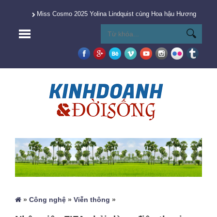
Miss Cosmo 2025 Yolina Lindquist cùng Hoa hậu Hương Giang 
»
Công nghệ
»
Viễn thông
»