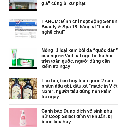
giả" cùng bị xử phạt
TP.HCM: Đình chỉ hoạt động Sehun
Beauty & Spa 18 tháng vì "hành
nghề chui"
Nóng: 1 loại kem bôi da “quốc dân”
của người Việt bất ngờ bị thu hồi
trên toàn quốc, người dùng cần
kiểm tra ngay
Thu hồi, tiêu hủy toàn quốc 2 sản
phẩm dầu gội, dầu xả "made in Việt
Nam", người tiêu dùng nên kiểm
tra ngay
Cảnh báo Dung dịch vệ sinh phụ
nữ Coop Select dính vi khuẩn, bị
buộc tiêu hủy