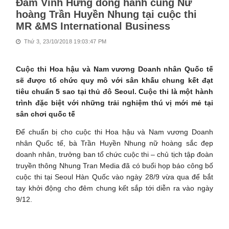
Đàm Vĩnh Hưng đồng hành cùng Nữ
hoàng Trần Huyền Nhung tại cuộc thi
MR &MS International Business
Thứ 3, 23/10/2018 19:03:47 PM
Cuộc thi Hoa hậu và Nam vương Doanh nhân Quốc tế
sẽ được tổ chức quy mô với sân khấu chung kết đạt
tiêu chuẩn 5 sao tại thủ đô Seoul. Cuộc thi là một hành
trình đặc biệt với những trải nghiệm thú vị mới mẻ tại
sân chơi quốc tế
Để chuẩn bị cho cuộc thi Hoa hậu và Nam vương Doanh
nhân Quốc tế, bà Trần Huyền Nhung nữ hoàng sắc đẹp
doanh nhân, trưởng ban tổ chức cuộc thi – chủ tịch tập đoàn
truyền thông Nhung Tran Media đã có buổi họp báo công bố
cuộc thi tại Seoul Hàn Quốc vào ngày 28/9 vừa qua để bắt
tay khởi động cho đêm chung kết sắp tới diễn ra vào ngày
9/12.