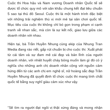
Cuộc thi Hoa hậu và Nam vương Doanh nhân Quốc tế sẽ
được tổ chức quy mô với sân khấu chung kết đạt tiêu chuẩn
5 sao tại thủ đô Seoul. Cuộc thi là một hành trình đặc biệt
với những trải nghiệm thú vị mới mẻ tại sân chơi quốc tế.
Mục tiêu của cuộc thi không chỉ bó gọn trong phạm vi cạnh
tranh về nhan sắc, mà còn là sự kết nối, giao lưu giữa các
doanh nhân với nhau.
Hiện tại, bà Trần Huyền Nhung cùng ekip của Nhung Tran
Media đang ráo riết, gấp rút chuẩn bị cho cuộc thi. Xuất phát
từ cái tâm và sự đam mê cái đẹp và bản lĩnh của người
doanh nhân, với nhiệt huyết cháy bỏng muốn làm gì đó có ý
nghĩa cho những anh chị doanh nhân cộng với nguồn cảm
hứng đến từ các anh chị em nghệ sĩ, nữ hoàng sắc đẹp Trần
Huyền Nhung đã quyết định tổ chức cuộc thi mang tính chất
quốc tế bằng suy nghĩ giàu cảm xúc như vậy.
“Sẽ tìm ra người đạt ngôi vị thật xứng đáng và mong nhận