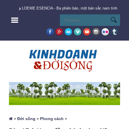
LOEWE ESENCIA - Ba phiên bản, một bản sắc nam tính vượt t
»
Đời sống
»
Phong cách
»