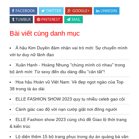
FACEBOOK
TWITTER
GOOGLE+
LINKEDIN
TUMBLR
PINTEREST
MAIL
Bài viết cùng danh mục
Á hậu Kim Duyên đảm nhận vai trò mới: Sự chuyển mình
với tư duy nữ lãnh đạo
Xuân Hạnh - Hoàng Nhung "chúng mình có nhau" trong
bộ ảnh mới: Từ sexy đến dịu dàng đều "cân tất"!
Hoa hậu Hoàn vũ Việt Nam: Vẻ đẹp ngọt ngào của Top
38 trong tà áo dài
ELLE FASHION SHOW 2023 quy tụ nhiều celeb gạo cội
Cảnh giác cao độ với nạn cướp giật nơi đông người
ELLE Fashion show 2023 cùng chủ đề Giao lộ thời trang
& kiến trúc
Lộ diện thêm 15 bộ trang phục trong dự án quảng bá văn