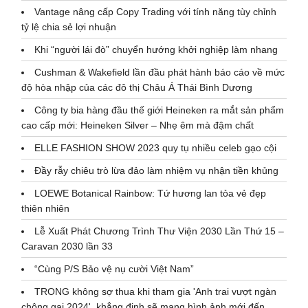
Vantage nâng cấp Copy Trading với tính năng tùy chỉnh
tỷ lệ chia sẻ lợi nhuận
Khi “người lái đò” chuyển hướng khởi nghiệp làm nhang
Cushman & Wakefield lần đầu phát hành báo cáo về mức
độ hòa nhập của các đô thị Châu Á Thái Bình Dương
Công ty bia hàng đầu thế giới Heineken ra mắt sản phẩm
cao cấp mới: Heineken Silver – Nhẹ êm mà đậm chất
ELLE FASHION SHOW 2023 quy tụ nhiều celeb gạo cội
Đầy rẫy chiêu trò lừa đảo làm nhiệm vụ nhận tiền khủng
LOEWE Botanical Rainbow: Tứ hương lan tỏa vẻ đẹp
thiên nhiên
Lễ Xuất Phát Chương Trình Thư Viện 2030 Lần Thứ 15 –
Caravan 2030 lần 33
“Cùng P/S Bảo vệ nụ cười Việt Nam”
TRONG không sợ thua khi tham gia 'Anh trai vượt ngàn
chông gai 2024', khẳng định sẽ mang hình ảnh mới đến