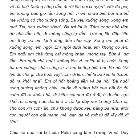
về rồi hả? Xuống sông tắm đi rồi lên nói chuyện”. Hồi đó giờ,
em không bao giờ tắm sông hết vì em chưa biết bơi mà bố
mẹ không có cho xuống sông. Ba kêu xuống sông, xong em
mới “Dạ, sao xuống sông”. Ba trả lời là “Tắm trong nhà tắm
dơ nhà tắm hết, đi xuống sông tự tắm. Trời ơi, lần đầu tiên
em thấy ba em lạnh lùng đến như vậy. Xong em phải đi
xuống sông, em ngồi. Em ngồi dưới hoài, em không có lên.
Em ngồi em chà từng cái móng chân, móng tay. Bùn á, dơ
lắm. Em ngồi chà hoài, không lên vì sợ lên là bị chửi. Xong
ba em xuống, chắc cũng lo vì em không biết bơi. Ba nói “Đi
lên đi, chà gì chà hoài vậy”. Em đi lên, thế là ba kêu là “Cuốn
đồ ra khỏi nhà”. Em bị hốt hoảng liền và ba nói “Ba nuôi
sung sướng không chịu, muốn đi ruộng bắt cua bắt ốc thì
cuốn đồ ra khỏi nhà, đi kiếm cái nhà đó ở đi, ở đi cho cực
khổ rồi chừng nào đói khổ á rồi lại đây nói là ông Chín ơi,
cho con xin cơm ăn, chứ không được kêu bằng ba nữa. Một
con người con gái mạnh mẽ, gan dạ vô mở tủ đồ lấy đồ đi
liền”.
Chia sẻ quá chi tiết của Puka càng làm Tường Vi và Duy