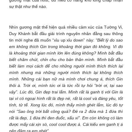
sự thật như thế nào.
Nhìn gương mặt thể hiện quá nhiều cảm xúc của Tường Vi,
Duy Khánh bắt đầu giải trình nguyên nhân đằng sau thông
tin mới nghe đã muốn “xỉu up xỉu down” này:
“Biết lý do sao
em không thích Gin trong khoảng thời gian đó không. Vì đó
là khoảng thời gian mình lớn lên đúng không? Mình bắt đầu
biết chăm chút, chỉn chu cho bản thân mình. Mình bắt đầu
biết làm mọi cách để cho những người mình thích thích lại
mình nhưng mà những người mình thích lại không thích
mình. Những cái bạn nữ mà mình chơi chung á, thích Gin
thôi à. Trời ơi, mình tức ơi là tức rồi tự hỏi “trời ơi, tại sao
vậy”. Lúc đó, Gin đẹp trai lắm. Mình rất là ganh tị với Gin là
tại vì có ngoại hình rất là đẹp nè, rất là cool và đáng yêu, tốt
tính, tử tế. Xong lúc đó, mình thấy mình ghét lắm, lúc đó tự
nói “Sao ông trời bất công quá? Đẻ ra 2 đứa mà 1 đứa thì
rất là đẹp, 1 đứa thì đen đuốc, xấu xí”. Em còn không có làm
được mấy cái xịn sò, cool cool được á. Cái kiểu em ganh tị á
nên đâm ra em ghét”.