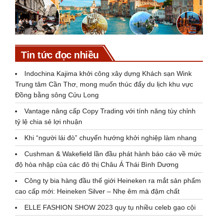
Tin tức đọc nhiều
Indochina Kajima khởi công xây dựng Khách sạn Wink
Trung tâm Cần Thơ, mong muốn thúc đẩy du lịch khu vực
Đồng bằng sông Cửu Long
Vantage nâng cấp Copy Trading với tính năng tùy chỉnh
tỷ lệ chia sẻ lợi nhuận
Khi “người lái đò” chuyển hướng khởi nghiệp làm nhang
Cushman & Wakefield lần đầu phát hành báo cáo về mức
độ hòa nhập của các đô thị Châu Á Thái Bình Dương
Công ty bia hàng đầu thế giới Heineken ra mắt sản phẩm
cao cấp mới: Heineken Silver – Nhẹ êm mà đậm chất
ELLE FASHION SHOW 2023 quy tụ nhiều celeb gạo cội