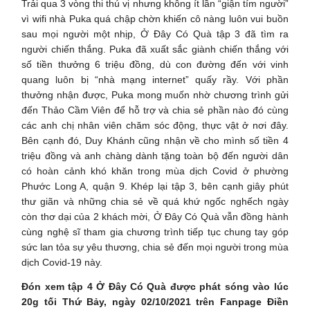
Trải qua 3 vòng thi thú vị nhưng không ít lần “giận tím người”
vì wifi nhà Puka quá chập chờn khiến cô nàng luôn vui buồn
sau mọi người một nhịp, Ở Đây Có Quà tập 3 đã tìm ra
người chiến thắng. Puka đã xuất sắc giành chiến thắng với
số tiền thưởng 6 triệu đồng, dù con đường đến với vinh
quang luôn bị “nhà mạng internet” quấy rầy. Với phần
thưởng nhận được, Puka mong muốn nhờ chương trình gửi
đến Thảo Cầm Viên để hỗ trợ và chia sẻ phần nào đó cùng
các anh chị nhân viên chăm sóc động, thực vật ở nơi đây.
Bên cạnh đó, Duy Khánh cũng nhận về cho mình số tiền 4
triệu đồng và anh chàng dành tặng toàn bộ đến người dân
có hoàn cảnh khó khăn trong mùa dịch Covid ở phường
Phước Long A, quận 9. Khép lại tập 3, bên cạnh giây phút
thư giãn và những chia sẻ về quá khứ ngốc nghếch ngày
còn thơ dại của 2 khách mời, Ở Đây Có Quà vẫn đồng hành
cùng nghệ sĩ tham gia chương trình tiếp tục chung tay góp
sức lan tỏa sự yêu thương, chia sẻ đến mọi người trong mùa
dịch Covid-19 này.
Đón xem
tập 4
Ở Đây Có Quà
được phát sóng vào lúc
20g tối
Thứ Bảy
, ngày 02/10/2021 trên
Fanpage Điền