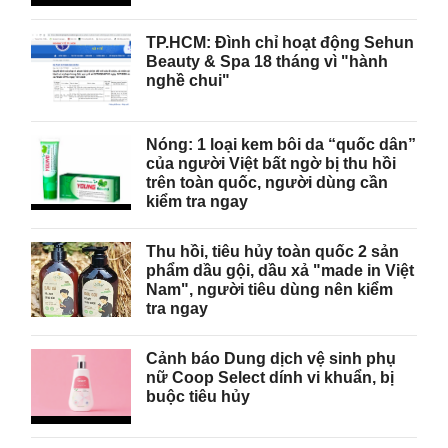
TP.HCM: Đình chỉ hoạt động Sehun
Beauty & Spa 18 tháng vì "hành
nghề chui"
Nóng: 1 loại kem bôi da “quốc dân”
của người Việt bất ngờ bị thu hồi
trên toàn quốc, người dùng cần
kiểm tra ngay
Thu hồi, tiêu hủy toàn quốc 2 sản
phẩm dầu gội, dầu xả "made in Việt
Nam", người tiêu dùng nên kiểm
tra ngay
Cảnh báo Dung dịch vệ sinh phụ
nữ Coop Select dính vi khuẩn, bị
buộc tiêu hủy