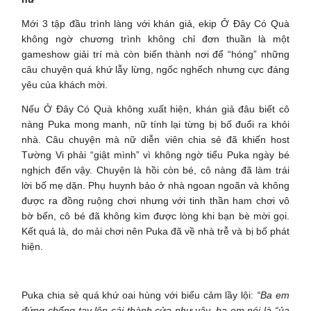
Mới 3 tập đầu trình làng với khán giả, ekip Ở Đây Có Quà
không ngờ chương trình không chỉ đơn thuần là một
gameshow giải trí mà còn biến thành nơi để “hóng” những
câu chuyện quá khứ lẫy lừng, ngốc nghếch nhưng cực đáng
yêu của khách mời.
Nếu Ở Đây Có Quà không xuất hiện, khán giả đâu biết cô
nàng Puka mong manh, nữ tính lại từng bị bố đuổi ra khỏi
nhà. Câu chuyện mà nữ diễn viên chia sẻ đã khiến host
Tường Vi phải “giật mình” vì không ngờ tiểu Puka ngày bé
nghịch đến vậy. Chuyện là hồi còn bé, cô nàng đã làm trái
lời bố mẹ dặn. Phụ huynh bảo ở nhà ngoan ngoãn và không
được ra đồng ruộng chơi nhưng với tinh thần ham chơi vô
bờ bến, cô bé đã không kìm được lòng khi bạn bè mời gọi.
Kết quả là, do mải chơi nên Puka đã về nhà trễ và bị bố phát
hiện.
Puka chia sẻ quá khứ oai hùng với biểu cảm lầy lội:
“Ba em
đứng chống tay lên cái thành cửa như vậy, ba em nói là “ủa