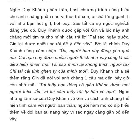
Nghe Duy Khánh phân trần, host chương trình cũng hiểu
cho anh chàng phần nào vì thời trẻ con, ai chả từng ganh tị
với nhỏ bạn hot girl, hot boy. Sau tất cả sự ngốc nghếch
đáng yêu đó, Duy Khánh được gặp với Gin và lúc này anh
chàng mới tìm ra cho mình câu trả lời “Tại sao ngày trước,
Gin lại được nhiều người để ý đến vậy”. Bởi lẽ chính Duy
Khánh cũng cảm nhận:
“Ủa, người bạn này đáng yêu quá
mà. Cái bạn này được nhiều người thích như vậy cũng là cái
điều hiển nhiên mà. Tại sao mình lại không thích người ta?
Chỉ tại cái tính ghen tỵ của mình thôi”
. Duy Khánh chia sẻ
thêm rằng Gin đã nói với anh chàng 1 câu mà đến bây giờ
còn nhớ mãi:
“Tui thấy bạn đóng cô giáo Khánh được mọi
người thích lắm và tui cảm thấy rất tự hào về bạn”
. Nghe
những tâm sự của Duy Khánh về Gin và cách anh chàng thể
hiện tình cảm với người bạn thân, người hâm mộ có dịp hiểu
thêm về đôi bạn tài năng này vì sao ngày càng gắn bó đến
vậy.