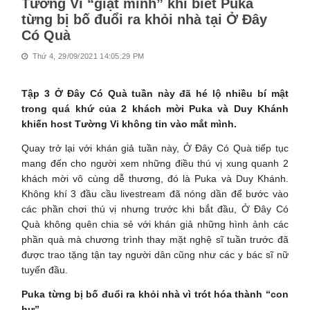
Tường Vi “giật mình” khi biết Puka
từng bị bố đuổi ra khỏi nhà tại Ở Đây
Có Quà
Thứ 4, 29/09/2021 14:05:29 PM
Tập 3 Ở Đây Có Quà tuần này đã hé lộ nhiều bí mật
trong quá khứ của 2 khách mời Puka và Duy Khánh
khiến host Tường Vi không tin vào mắt mình.
Quay trở lại với khán giả tuần này, Ở Đây Có Quà tiếp tục
mang đến cho người xem những điều thú vị xung quanh 2
khách mời vô cùng dễ thương, đó là Puka và Duy Khánh.
Không khí 3 đầu cầu livestream đã nóng dần để bước vào
các phần chơi thú vị nhưng trước khi bắt đầu, Ở Đây Có
Quà không quên chia sẻ với khán giả những hình ảnh các
phần quà mà chương trình thay mặt nghệ sĩ tuần trước đã
được trao tặng tận tay người dân cũng như các y bác sĩ nữ
tuyến đầu.
Puka từng bị bố đuổi ra khỏi nhà vì trót hóa thành “con
hư”