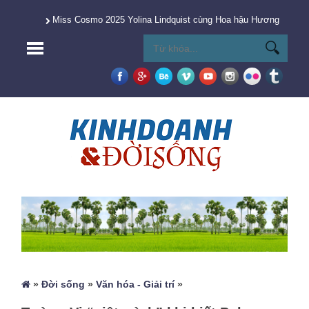
Miss Cosmo 2025 Yolina Lindquist cùng Hoa hậu Hương Giang 
»
Đời sống
»
Văn hóa - Giải trí
»