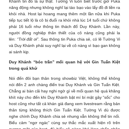
Khánh tin đó là sự thật. Tường Vi luôn biết trước giờ Puka
năng động nhưng không nghĩ lại táo bạo vào lấy đồ đi liền ra
khỏi nhà. Host lại hoang mang thêm một lần nữa khi Puka
tiếp tục tiết lộ là cô bị đuổi ra khỏi nhà lúc 14 tuổi chứ không
phải 16 tuổi như thông tin thách đố Duy Khánh. Lần này,
người đồng nghiệp thân thiết của cô nàng cũng phải la
lên:
“Trời đất ơi”
. Sau thông tin Puka chia sẻ, có lẽ Tường Vi
và Duy Khánh phải suy nghĩ lại về cô nàng vì bạo gan không
ai sánh kịp.
Duy Khánh “bóc trần” mối quan hệ với Gin Tuấn Kiệt
trong quá khứ
Nói đến đôi bạn thân trong showbiz Việt, không thể không
nói đến 2 anh chàng điển trai Duy Khánh và Gin Tuấn Kiệt.
Chẳng ai bàn cãi hay nghi ngờ gì về mối quan hệ quá khăng
khít này cho đến khi Duy Khánh bật mí bí mật gây “sốc” cho
host cũng như tất cả khán giả đang xem livestream rằng bản
thân từng không thích Gin Tuấn Kiệt. Tường Vi dù được
nghe chính Duy Khánh chia sẻ nhưng vẫn không thể tin nổi.
Biểu cảm “ngơ ngác” cùng sự thắc mắc xuất hiện rõ trên
gương mặt của host, đủ hiểu cô nàng khó lòng chấp nhận