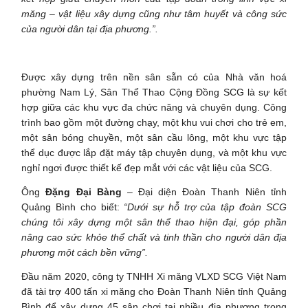
măng – vật liệu xây dựng cũng như tâm huyết và công sức
của người dân tại địa phương.”.
Được xây dựng trên nền sân sẵn có của Nhà văn hoá
phường Nam Lý, Sân Thể Thao Cộng Đồng SCG là sự kết
hợp giữa các khu vực đa chức năng và chuyên dụng. Công
trình bao gồm một đường chạy, một khu vui chơi cho trẻ em,
một sân bóng chuyền, một sân cầu lông, một khu vực tập
thể dục được lắp đặt máy tập chuyên dụng, và một khu vực
nghỉ ngơi được thiết kế đẹp mắt với các vật liệu của SCG.
Ông
Đặng Đại Bàng
– Đại diện Đoàn Thanh Niên tỉnh
Quảng Bình cho biết:
“Dưới sự hỗ trợ của tập đoàn SCG
chúng tôi xây dựng một sân thể thao hiện đại, góp phần
nâng cao sức khỏe thể chất và tinh thần cho người dân địa
phương một cách bền vững
”.
Đầu năm 2020, công ty TNHH Xi măng VLXD SCG Việt Nam
đã tài trợ 400 tấn xi măng cho Đoàn Thanh Niên tỉnh Quảng
Bình để xây dựng 45 sân chơi tại nhiều địa phương trong