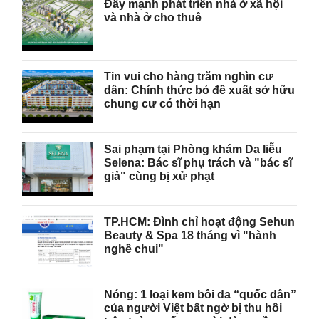
Đẩy mạnh phát triển nhà ở xã hội
và nhà ở cho thuê
Tin vui cho hàng trăm nghìn cư
dân: Chính thức bỏ đề xuất sở hữu
chung cư có thời hạn
Sai phạm tại Phòng khám Da liễu
Selena: Bác sĩ phụ trách và "bác sĩ
giả" cùng bị xử phạt
TP.HCM: Đình chỉ hoạt động Sehun
Beauty & Spa 18 tháng vì "hành
nghề chui"
Nóng: 1 loại kem bôi da “quốc dân”
của người Việt bất ngờ bị thu hồi