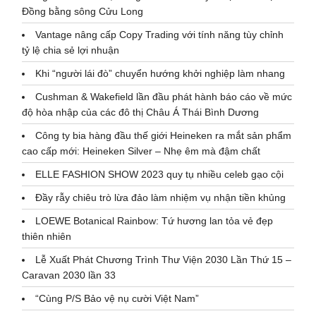
Đồng bằng sông Cửu Long
Vantage nâng cấp Copy Trading với tính năng tùy chỉnh
tỷ lệ chia sẻ lợi nhuận
Khi “người lái đò” chuyển hướng khởi nghiệp làm nhang
Cushman & Wakefield lần đầu phát hành báo cáo về mức
độ hòa nhập của các đô thị Châu Á Thái Bình Dương
Công ty bia hàng đầu thế giới Heineken ra mắt sản phẩm
cao cấp mới: Heineken Silver – Nhẹ êm mà đậm chất
ELLE FASHION SHOW 2023 quy tụ nhiều celeb gạo cội
Đầy rẫy chiêu trò lừa đảo làm nhiệm vụ nhận tiền khủng
LOEWE Botanical Rainbow: Tứ hương lan tỏa vẻ đẹp
thiên nhiên
Lễ Xuất Phát Chương Trình Thư Viện 2030 Lần Thứ 15 –
Caravan 2030 lần 33
“Cùng P/S Bảo vệ nụ cười Việt Nam”