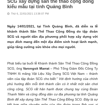
SCG xây dựng sân thể thao cộng đồng
kiểu mẫu tại tỉnh Quảng Bình
Thứ 6, 22/01/2021 13:38:07 PM
Ngày 14/01/2021, tại Tỉnh Quảng Bình, đã diễn ra lễ
khánh thành Sân Thể Thao Cộng Đồng do tập đoàn
SCG và người dân địa phương phối hợp xây dựng với
mục đích mang đến một địa điểm sinh hoạt lành mạnh,
giúp tăng cường sức khỏe cho mọi người.
Phát biểu tại buổi lễ Khánh thành Sân Thể Thao Cộng Đồng
SCG, ông
Varongsit Marrat
– Phó Tổng Giám Đốc Công Ty
TNHH Xi măng Vật Liệu Xây Dựng SCG Việt Nam – thành
viên của tập đoàn SCG cho biết:
” Với định hướng của chính
phủ hướng đến mỗi tỉnh thành cần có ít nhất một sân chơi
công cộng, SCG rất hân hạnh được chung tay cùng Đoàn
Thanh Niên và cộng đồng dân cư địa phương tại tỉnh Quảng
Bình để xây dựng Sân Thể Thao Cộng Đồng SCG. Đây là sự
kết hợp giữa chuyên môn của tập đoàn trong lĩnh vực xi