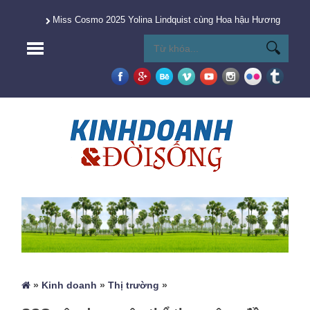
Miss Cosmo 2025 Yolina Lindquist cùng Hoa hậu Hương Giang 
»
Kinh doanh
»
Thị trường
»