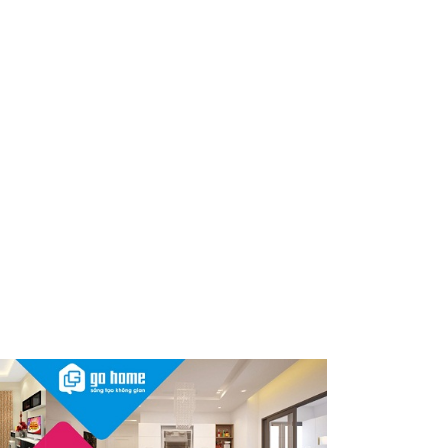
dùng cần kiểm tra ngay
Thu hồi, tiêu hủy toàn quốc 2
sản phẩm dầu gội, dầu xả
"made in Việt Nam", người tiêu
dùng nên kiểm tra ngay
Cảnh báo Dung dịch vệ sinh
phụ nữ Coop Select dính vi
khuẩn, bị buộc tiêu hủy
Sau vụ mỹ phẩm chứa chất
cấm, Dược Hậu Giang bị phạt
và truy thu thuế hơn 10 tỷ
đồng