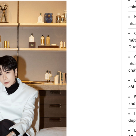
chỉn
nha
mức
Dư
phẩ
chấ
cội
khủ
đẹp