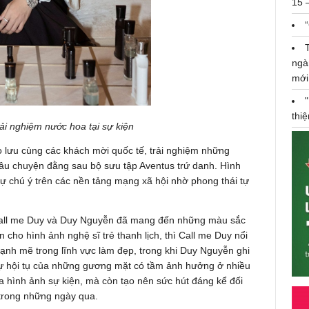
15 
ngà
mới
thi
i nghiệm nước hoa tại sự kiện
 lưu cùng các khách mời quốc tế, trải nghiệm những
âu chuyện đằng sau bộ sưu tập Aventus trứ danh. Hình
 chú ý trên các nền tảng mạng xã hội nhờ phong thái tự
all me Duy và Duy Nguyễn đã mang đến những màu sắc
 cho hình ảnh nghệ sĩ trẻ thanh lịch, thì Call me Duy nổi
ạnh mẽ trong lĩnh vực làm đẹp, trong khi Duy Nguyễn ghi
. Sự hội tụ của những gương mặt có tầm ảnh hưởng ở nhiều
 hình ảnh sự kiện, mà còn tạo nên sức hút đáng kể đối
 trong những ngày qua.