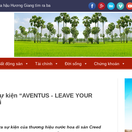
oa hậu Hương Giang tìm ra ba đại diện Trung Quốc – Hong Kong – Macau đ
ất động sản
Tài chính
Đời sống
Chứng khoán
 sự kiện “AVENTUS - LEAVE YOUR
i
 ra sự kiện của thương hiệu nước hoa di sản Creed