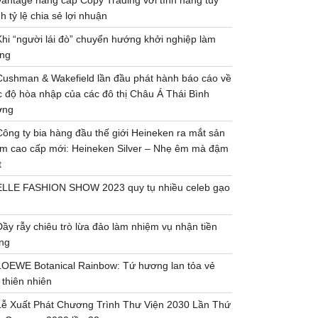
Vantage nâng cấp Copy Trading với tính năng tùy
h tỷ lệ chia sẻ lợi nhuận
Khi “người lái đò” chuyển hướng khởi nghiệp làm
ng
Cushman & Wakefield lần đầu phát hành báo cáo về
 độ hòa nhập của các đô thị Châu Á Thái Bình
ơng
Công ty bia hàng đầu thế giới Heineken ra mắt sản
m cao cấp mới: Heineken Silver – Nhẹ êm mà đậm
t
ELLE FASHION SHOW 2023 quy tụ nhiều celeb gạo
Đầy rẫy chiêu trò lừa đảo làm nhiệm vụ nhận tiền
ng
LOEWE Botanical Rainbow: Tứ hương lan tỏa vẻ
 thiên nhiên
Lễ Xuất Phát Chương Trình Thư Viện 2030 Lần Thứ