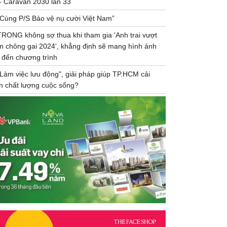
– Caravan 2030 lần 33
“Cùng P/S Bảo vệ nụ cười Việt Nam”
TRONG không sợ thua khi tham gia 'Anh trai vượt
n chông gai 2024', khẳng định sẽ mang hình ảnh
 đến chương trình
"Làm việc lưu động", giải pháp giúp TP.HCM cải
ện chất lượng cuộc sống?