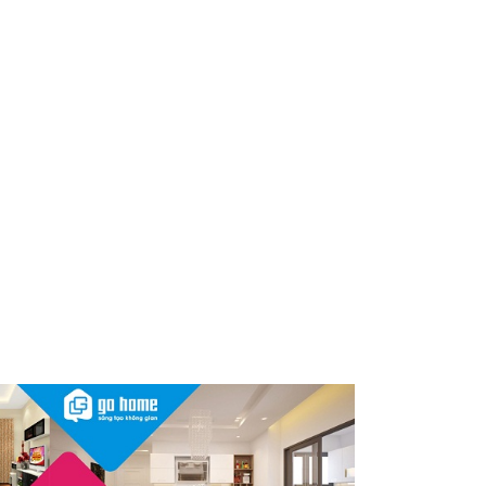
Nóng: 1 loại kem bôi da “quốc
dân” của người Việt bất ngờ bị
thu hồi trên toàn quốc, người
dùng cần kiểm tra ngay
Thu hồi, tiêu hủy toàn quốc 2
sản phẩm dầu gội, dầu xả
"made in Việt Nam", người tiêu
dùng nên kiểm tra ngay
Cảnh báo Dung dịch vệ sinh
phụ nữ Coop Select dính vi
khuẩn, bị buộc tiêu hủy