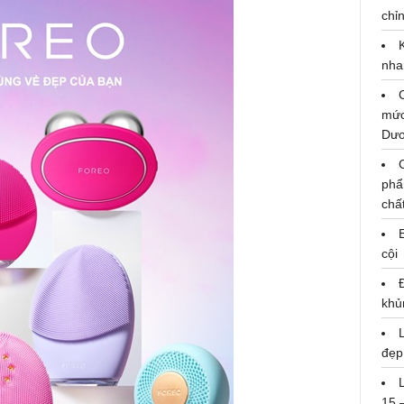
chỉn
nha
mức
Dư
phẩ
chấ
cội
khủ
đẹp
15 