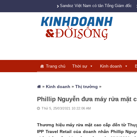
Sandoz Việt Nam có tân Tổng Giám đốc
Trang chủ
Thời sự
Kinh doanh
B
»
Kinh doanh
»
Thị trường
»
Phillip Nguyễn đưa máy rửa mặt c
Thứ 5, 25/03/2021 10:22:06 AM
Thương hiệu máy rửa mặt cao cấp đến từ Thụy
IPP Travel Retail của doanh nhân Phillip Ng