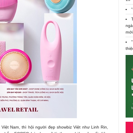
ngà
mới
thi
 Việt Nam, thì hội người đẹp showbiz Việt như Linh Rin,