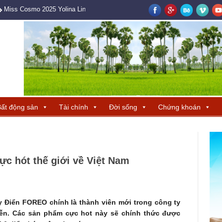
Miss Cosmo 2025 Yolina Lindquist cùng Hoa hậu Hương Giang tìm ra ba 
ất động sản
Tài chính
Đời sống
Chứng khoán
ực hót thế giới về Việt Nam
 Điển FOREO chính là thành viên mới trong công ty
uyễn. Các sản phẩm cực hot này sẽ chính thức được