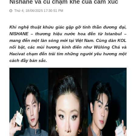
Nishane và cú chạm khẽ của cảm xúc
Thứ 4, 18/06/2025 17:30:51 PM
Khi nghệ thuật khứu giác gặp gỡ tinh thần đương đại,
NISHANE – thương hiệu nước hoa đến từ Istanbul –
mang đến một làn sóng mới tại Việt Nam. Cùng dàn KOL
nổi bật, các mùi hương kinh điển như Wūlóng Chá và
Hacivat chạm đến trái tim những người yêu hương một
cách đầy bản sắc.