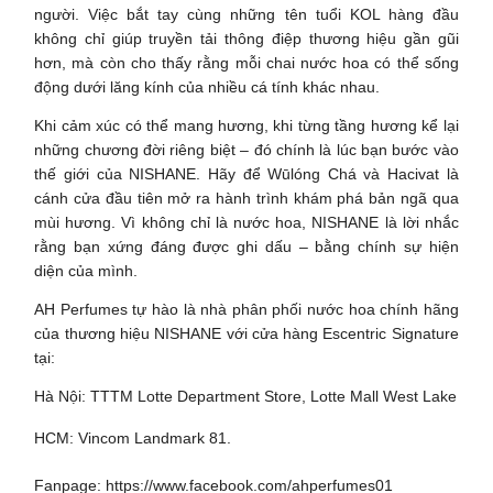
người. Việc bắt tay cùng những tên tuổi KOL hàng đầu
không chỉ giúp truyền tải thông điệp thương hiệu gần gũi
hơn, mà còn cho thấy rằng mỗi chai nước hoa có thể sống
động dưới lăng kính của nhiều cá tính khác nhau.
Khi cảm xúc có thể mang hương, khi từng tầng hương kể lại
những chương đời riêng biệt – đó chính là lúc bạn bước vào
thế giới của NISHANE. Hãy để Wūlóng Chá và Hacivat là
cánh cửa đầu tiên mở ra hành trình khám phá bản ngã qua
mùi hương. Vì không chỉ là nước hoa, NISHANE là lời nhắc
rằng bạn xứng đáng được ghi dấu – bằng chính sự hiện
diện của mình.
AH Perfumes tự hào là nhà phân phối nước hoa chính hãng
của thương hiệu NISHANE với cửa hàng Escentric Signature
tại:
Hà Nội: TTTM Lotte Department Store, Lotte Mall West Lake
HCM: Vincom Landmark 81.
Fanpage:
https://www.facebook.com/ahperfumes01