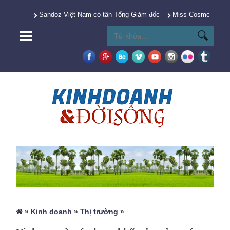
Sandoz Việt Nam có tân Tổng Giám đốc
Miss Cosmo 2025 Y
»
Kinh doanh
»
Thị trường
»