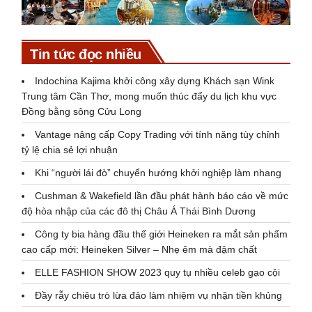
Tin tức đọc nhiều
Indochina Kajima khởi công xây dựng Khách sạn Wink
Trung tâm Cần Thơ, mong muốn thúc đẩy du lịch khu vực
Đồng bằng sông Cửu Long
Vantage nâng cấp Copy Trading với tính năng tùy chỉnh
tỷ lệ chia sẻ lợi nhuận
Khi “người lái đò” chuyển hướng khởi nghiệp làm nhang
Cushman & Wakefield lần đầu phát hành báo cáo về mức
độ hòa nhập của các đô thị Châu Á Thái Bình Dương
Công ty bia hàng đầu thế giới Heineken ra mắt sản phẩm
cao cấp mới: Heineken Silver – Nhẹ êm mà đậm chất
ELLE FASHION SHOW 2023 quy tụ nhiều celeb gạo cội
Đầy rẫy chiêu trò lừa đảo làm nhiệm vụ nhận tiền khủng