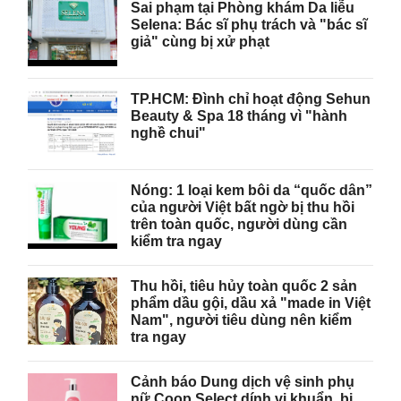
Sai phạm tại Phòng khám Da liễu
Selena: Bác sĩ phụ trách và "bác sĩ
giả" cùng bị xử phạt
TP.HCM: Đình chỉ hoạt động Sehun
Beauty & Spa 18 tháng vì "hành
nghề chui"
Nóng: 1 loại kem bôi da “quốc dân”
của người Việt bất ngờ bị thu hồi
trên toàn quốc, người dùng cần
kiểm tra ngay
Thu hồi, tiêu hủy toàn quốc 2 sản
phẩm dầu gội, dầu xả "made in Việt
Nam", người tiêu dùng nên kiểm
tra ngay
Cảnh báo Dung dịch vệ sinh phụ
nữ Coop Select dính vi khuẩn, bị