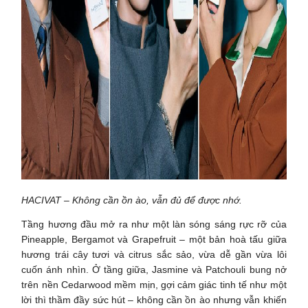
HACIVAT – Không cần ồn ào, vẫn đủ để được nhớ.
Tầng hương đầu mở ra như một làn sóng sáng rực rỡ của
Pineapple, Bergamot và Grapefruit – một bản hoà tấu giữa
hương trái cây tươi và citrus sắc sảo, vừa dễ gần vừa lôi
cuốn ánh nhìn. Ở tầng giữa, Jasmine và Patchouli bung nở
trên nền Cedarwood mềm mịn, gợi cảm giác tinh tế như một
lời thì thầm đầy sức hút – không cần ồn ào nhưng vẫn khiến