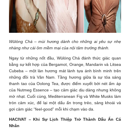
Wūlóng Chá – mùi hương dành cho những ai yêu sự nhẹ
nhàng như cái ôm mềm mại của nội tâm trưởng thành.
Ngay từ những nốt đầu, Wūlóng Chá đánh thức giác quan
bằng sự kết hợp của Bergamot, Orange, Mandarin và Litsea
Cubeba – một làn hương mát lành tựa ánh bình minh trên
những đồi trà Vân Nam. Tầng hương giữa là sự tỏa sáng
thanh tao của Oolong Tea, được điểm xuyết bởi nét ấm áp
của Nutmeg Essence – tạo cảm giác dịu dàng nhưng không
mờ nhạt. Cuối cùng, Mediterranean Fig và White Musks làm
tròn cảm xúc, để lại một dấu ấn trong trẻo, sảng khoái và
gợi cảm giác “feel-good” mỗi khi chạm vào da.
HACIVAT – Khi Sự Lịch Thiệp Trở Thành Dấu Ấn Cá
Nhân