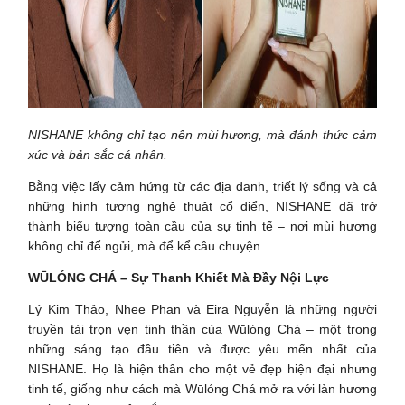
NISHANE không chỉ tạo nên mùi hương, mà đánh thức cảm
xúc và bản sắc cá nhân.
Bằng việc lấy cảm hứng từ các địa danh, triết lý sống và cả
những hình tượng nghệ thuật cổ điển, NISHANE đã trở
thành biểu tượng toàn cầu của sự tinh tế – nơi mùi hương
không chỉ để ngửi, mà để kể câu chuyện.
WŪLÓNG CHÁ – Sự Thanh Khiết Mà Đầy Nội Lực
Lý Kim Thảo, Nhee Phan và Eira Nguyễn là những người
truyền tải trọn vẹn tinh thần của Wūlóng Chá – một trong
những sáng tạo đầu tiên và được yêu mến nhất của
NISHANE. Họ là hiện thân cho một vẻ đẹp hiện đại nhưng
tinh tế, giống như cách mà Wūlóng Chá mở ra với làn hương