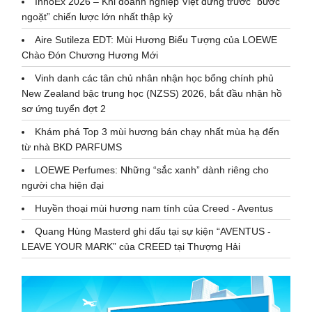
InnoEx 2026 – Khi doanh nghiệp Việt đứng trước “bước
ngoặt” chiến lược lớn nhất thập kỷ
Aire Sutileza EDT: Mùi Hương Biểu Tượng của LOEWE
Chào Đón Chương Hương Mới
Vinh danh các tân chủ nhân nhận học bổng chính phủ
New Zealand bậc trung học (NZSS) 2026, bắt đầu nhận hồ
sơ ứng tuyển đợt 2
Khám phá Top 3 mùi hương bán chạy nhất mùa hạ đến
từ nhà BKD PARFUMS
LOEWE Perfumes: Những “sắc xanh” dành riêng cho
người cha hiện đại
Huyền thoại mùi hương nam tính của Creed - Aventus
Quang Hùng Masterd ghi dấu tại sự kiện “AVENTUS -
LEAVE YOUR MARK” của CREED tại Thượng Hải