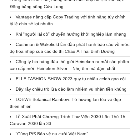
Đồng bằng sông Cửu Long
Vantage nâng cấp Copy Trading với tính năng tùy chỉnh
tỷ lệ chia sẻ lợi nhuận
Khi “người lái đò” chuyển hướng khởi nghiệp làm nhang
Cushman & Wakefield lần đầu phát hành báo cáo về mức
độ hòa nhập của các đô thị Châu Á Thái Bình Dương
Công ty bia hàng đầu thế giới Heineken ra mắt sản phẩm
cao cấp mới: Heineken Silver – Nhẹ êm mà đậm chất
ELLE FASHION SHOW 2023 quy tụ nhiều celeb gạo cội
Đầy rẫy chiêu trò lừa đảo làm nhiệm vụ nhận tiền khủng
LOEWE Botanical Rainbow: Tứ hương lan tỏa vẻ đẹp
thiên nhiên
Lễ Xuất Phát Chương Trình Thư Viện 2030 Lần Thứ 15 –
Caravan 2030 lần 33
“Cùng P/S Bảo vệ nụ cười Việt Nam”