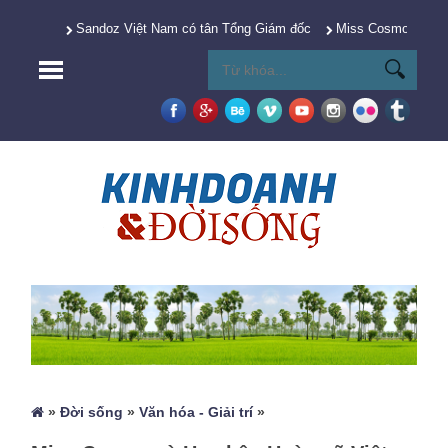
Sandoz Việt Nam có tân Tổng Giám đốc
Miss Cosmo 2025 Y
»
Đời sống
»
Văn hóa - Giải trí
»