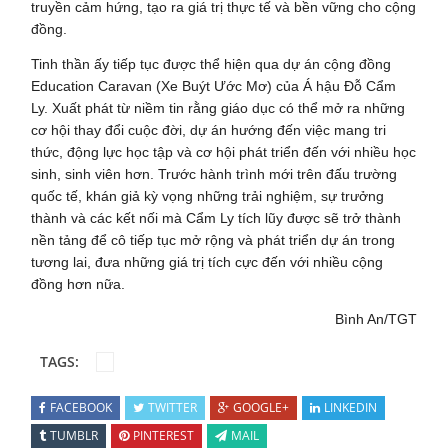
truyền cảm hứng, tạo ra giá trị thực tế và bền vững cho cộng
đồng.
Tinh thần ấy tiếp tục được thể hiện qua dự án cộng đồng
Education Caravan (Xe Buýt Ước Mơ) của Á hậu Đỗ Cẩm
Ly. Xuất phát từ niềm tin rằng giáo dục có thể mở ra những
cơ hội thay đổi cuộc đời, dự án hướng đến việc mang tri
thức, động lực học tập và cơ hội phát triển đến với nhiều học
sinh, sinh viên hơn. Trước hành trình mới trên đấu trường
quốc tế, khán giả kỳ vọng những trải nghiệm, sự trưởng
thành và các kết nối mà Cẩm Ly tích lũy được sẽ trở thành
nền tảng để cô tiếp tục mở rộng và phát triển dự án trong
tương lai, đưa những giá trị tích cực đến với nhiều cộng
đồng hơn nữa.
Bình An/TGT
TAGS:
FACEBOOK
TWITTER
GOOGLE+
LINKEDIN
TUMBLR
PINTEREST
MAIL