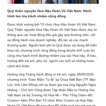
Quỹ thiện nguyện Hoa Hậu Hoàn Vũ Việt Nam: Hành
trình lan tỏa trách nhiệm cộng đồng
Được khởi xướng bởi Tổ chức Hoa Hậu Hoàn Vũ Việt Nam,
Quỹ Thiện nguyện Hoa Hậu Hoàn Vũ Việt Nam được duy trì
thông qua các hoạt động đấu giá gây quỹ thường niên, với
sự đồng hành của doanh nghiệp, đối tác và các mạnh
thường quân. Nguồn kinh phí từ Quỹ được sử dụng để triển
khai các chương trình cộng đồng trong khuôn khổ cuộc thi
cũng như hành trình đương nhiệm của các Hoa hậu, Á hậu,
hướng đến trẻ em, phụ nữ, người cao tuổi và những hoàn
cảnh khó khăn.
Hưởng ứng Tháng hành động vì trẻ em, ngày 28/05/2026
chương trình “Gieo Mầm Từ Bi” tại Chùa Niết Bàn (TP. Bảo
Lộc, tỉnh Lâm Đồng) với sự tham gia của ông Nguyễn Ngọc
Hoàng – Chủ tịch Công đoàn Tập đoàn Đầu tư Hoàng Gia
Việt Nam và bà Trương Vũ Họa Mi – Phó Tổng Giám đốc
Cosmo+ kiêm Phó Ban Tổ chức Miss Cosmo và Hoa Hậu
Hoàn Vũ Việt Nam đã trao tặng 80 phần quà cho trẻ em có