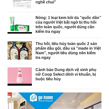
nghề chui"
Nóng: 1 loại kem bôi da “quốc dân”
của người Việt bất ngờ bị thu hồi
trên toàn quốc, người dùng cần
kiểm tra ngay
Thu hồi, tiêu hủy toàn quốc 2 sản
phẩm dầu gội, dầu xả "made in Việt
Nam", người tiêu dùng nên kiểm
tra ngay
Cảnh báo Dung dịch vệ sinh phụ
nữ Coop Select dính vi khuẩn, bị
buộc tiêu hủy