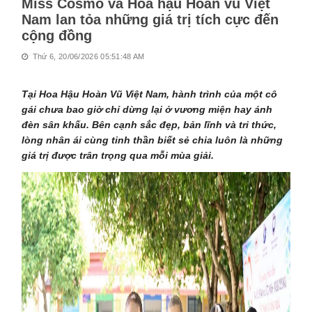
Miss Cosmo và Hoa hậu Hoàn vũ Việt
Nam lan tỏa những giá trị tích cực đến
cộng đồng
Thứ 6, 20/06/2026 05:51:48 AM
Tại Hoa Hậu Hoàn Vũ Việt Nam, hành trình của một cô
gái chưa bao giờ chỉ dừng lại ở vương miện hay ánh
đèn sân khấu. Bên cạnh sắc đẹp, bản lĩnh và tri thức,
lòng nhân ái cùng tinh thần biết sẻ chia luôn là những
giá trị được trân trọng qua mỗi mùa giải.