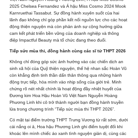
2025 Chelsea Fernandez và Á hậu Miss Cosmo 2024 Mook
Karnruethai Tassabut. Sự đồng hành xuyên suốt của hai
lãnh đạo không chỉ góp phần kết nối nguồn lực cho các hoạt
động thiện nguyện mà còn phản ánh sự cộng hưởng giữa
cam kết phát triển bền vững của doanh nghiệp và thông
điệp Impactful Beauty mà tổ chức đang theo đuổi.
Tiếp sức mùa thi, đồng hành cùng các sĩ tử THPT 2026
Không chỉ đóng góp sức ảnh hưởng vào các chiến dịch an
sinh xã hội của Quỹ thiện nguyện, thế hệ nhan sắc Hoàn Vũ
còn khẳng định tinh thần dấn thân thông qua những hành
động trực tiếp, hòa mình vào nhịp sống của giới trẻ. Minh
chứng rõ nét nhất chính là hoạt động đầy nhiệt huyết của
Đương kim Hoa Hậu Hoàn Vũ Việt Nam Nguyễn Hoàng
Phương Linh khi cô trở thành người bạn đồng hành truyền
lửa trong chương trình “Tiếp sức mùa thi THPT 2026”.
Có mặt tại điểm trường THPT Trưng Vương từ rất sớm, dưới
cái nắng oi ả, Hoa hậu Phương Linh ghi điểm tuyệt đối khi
khoác lên mình chiếc áo xanh tình nguyện giản dị, cùng các