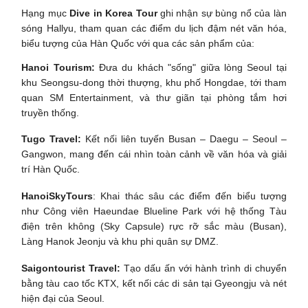
Hạng mục
Dive in Korea Tour
ghi nhận sự bùng nổ của làn
sóng Hallyu, tham quan các điểm du lịch đậm nét văn hóa,
biểu tượng của Hàn Quốc với qua các sản phẩm của:
Hanoi Tourism:
Đưa du khách "sống" giữa lòng Seoul tại
khu Seongsu-dong thời thượng, khu phố Hongdae, tới tham
quan SM Entertainment, và thư giãn tại phòng tắm hơi
truyền thống.
Tugo Travel:
Kết nối liên tuyến Busan – Daegu – Seoul –
Gangwon, mang đến cái nhìn toàn cảnh về văn hóa và giải
trí Hàn Quốc.
HanoiSkyTours
: Khai thác sâu các điểm đến biểu tượng
như Công viên Haeundae Blueline Park với hệ thống Tàu
điện trên không (Sky Capsule) rực rỡ sắc màu (Busan),
Làng Hanok Jeonju và khu phi quân sự DMZ.
Saigontourist Travel:
Tạo dấu ấn với hành trình di chuyển
bằng tàu cao tốc KTX, kết nối các di sản tại Gyeongju và nét
hiện đại của Seoul.