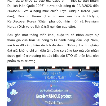
Nam đã tổ chức Lễ trao giải Cuộc thi “ Thiết kế Sản phẩm
Du lịch Hàn Quốc 2026”, được phát động từ 22/2/2026 đến
20/3/2026 với 4 hạng mục chiến lược: Unique Korea (Độc
đáo), Dive in Korea (Trải nghiệm văn hóa & Hallyu),
Re:Discover Korea (Khám phá góc nhìn mới) và Premium
Korea (Dịch vụ du lịch & trải nghiệm cao cấp).
Sau gần một tháng triển khai, cuộc thi đã nhận được sự
tham gia của hơn 20 công ty lữ hành hàng đầu Việt Nam,
với hơn 40 sản phẩm du lịch đa dạng. Những doanh nghiệp
đạt giải không chỉ ghi dấu ấn bằng sự sáng tạo mà còn nhận
được gói hỗ trợ quảng bá đặc biệt của KTO để triển khai sản
phẩm ra thị trường.