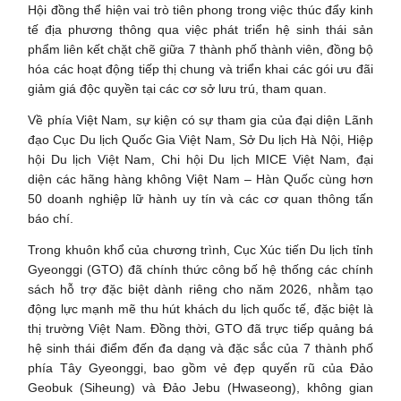
Hội đồng thể hiện vai trò tiên phong trong việc thúc đẩy kinh
tế địa phương thông qua việc phát triển hệ sinh thái sản
phẩm liên kết chặt chẽ giữa 7 thành phố thành viên, đồng bộ
hóa các hoạt động tiếp thị chung và triển khai các gói ưu đãi
giảm giá độc quyền tại các cơ sở lưu trú, tham quan.
Về phía Việt Nam, sự kiện có sự tham gia của đại diện Lãnh
đạo Cục Du lịch Quốc Gia Việt Nam, Sở Du lịch Hà Nội, Hiệp
hội Du lịch Việt Nam, Chi hội Du lịch MICE Việt Nam, đại
diện các hãng hàng không Việt Nam – Hàn Quốc cùng hơn
50 doanh nghiệp lữ hành uy tín và các cơ quan thông tấn
báo chí.
Trong khuôn khổ của chương trình, Cục Xúc tiến Du lịch tỉnh
Gyeonggi (GTO) đã chính thức công bố hệ thống các chính
sách hỗ trợ đặc biệt dành riêng cho năm 2026, nhằm tạo
động lực mạnh mẽ thu hút khách du lịch quốc tế, đặc biệt là
thị trường Việt Nam. Đồng thời, GTO đã trực tiếp quảng bá
hệ sinh thái điểm đến đa dạng và đặc sắc của 7 thành phố
phía Tây Gyeonggi, bao gồm vẻ đẹp quyến rũ của Đảo
Geobuk (Siheung) và Đảo Jebu (Hwaseong), không gian