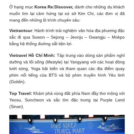
Ở hạng mục
Korea Re:Discover,
dành cho những du khách
muốn tìm lại cảm hứng tại xứ sở Kim Chi, các đơn vị đã
mang đến những lộ trình chuyên sâu:
Vietrantour
: Hành trình trải nghiệm văn hóa địa phương đặc
sắc đi qua Suwon – Sejong – Jeonju – Gwangju – Mokpo
bằng hệ thống đường sắt tiện lợi.
Vietravel Hồ Chí Minh:
Tập trung vào dòng sản phẩm nghỉ
dưỡng và lối sống (lifestyle) tại Yangyang với các hoạt động
lướt sóng, Yoga bãi biển và tham quan các địa điểm quay
phim nổi tiếng của BTS và bộ phim truyền hình Yêu tinh
(Goblin).
Top Travel:
Khám phá vùng đất phía Nam đầy thơ mộng với
Yeosu, Suncheon và sắc tím đặc trưng tại Purple Land
(Sinan).