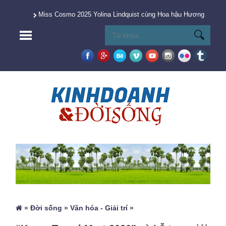
Miss Cosmo 2025 Yolina Lindquist cùng Hoa hậu Hương Giang 
»
Đời sống
»
Văn hóa - Giải trí
»