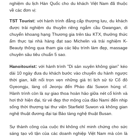
nghiệm du lịch Hàn Quốc cho du khách Việt Nam đã thuộc
về các đơn vị:
TST Tourist:
với hành trình đẳng cấp thượng lưu, du khách
được trải nghiệm du thuyền riêng ngắm cầu Gwangan, di
chuyển khoang hạng Thương gia trên tàu KTX, thưởng thức
ẩm thực tại nhà hàng đạt sao Michelin và trải nghiệm K-
Beauty thông qua tham gia các liệu trình làm đẹp, massage
chuyên sâu tiêu chuẩn 5 sao.
Hanoitourist:
với hành trình "Di sản xuyên không gian" kéo
dài 10 ngày đưa du khách bước vào chuyến du hành ngược
thời gian, kết nối trọn vẹn những giá trị lịch sử từ Cố đô
Gyeongju, làng cổ Jeonju đến Pháo đài Suwon hùng vĩ.
Hành trình còn là sự giao thoa hoàn hảo giữa nét cổ kính và
hơi thở hiện đại, từ vẻ đẹp thơ mộng của đảo Nami đến nhịp
sống thời thượng tại thư viện Starfield Suwon và không gian
nghệ thuật đương đại tại Bảo tàng nghệ thuật Busan.
Sự thành công của cuộc thi không chỉ minh chứng cho sức
sáng tạo vô tận của các doanh nghiệp Việt Nam mà còn là