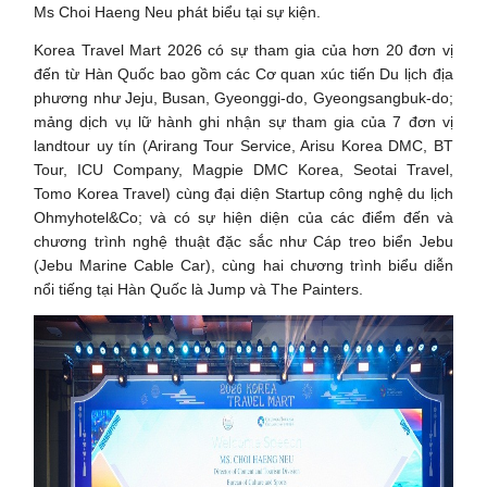
Ms Choi Haeng Neu phát biểu tại sự kiện.
Korea Travel Mart 2026 có sự tham gia của hơn 20 đơn vị
đến từ Hàn Quốc bao gồm các Cơ quan xúc tiến Du lịch địa
phương như Jeju, Busan, Gyeonggi-do, Gyeongsangbuk-do;
mảng dịch vụ lữ hành ghi nhận sự tham gia của 7 đơn vị
landtour uy tín (Arirang Tour Service, Arisu Korea DMC, BT
Tour, ICU Company, Magpie DMC Korea, Seotai Travel,
Tomo Korea Travel) cùng đại diện Startup công nghệ du lịch
Ohmyhotel&Co; và có sự hiện diện của các điểm đến và
chương trình nghệ thuật đặc sắc như Cáp treo biển Jebu
(Jebu Marine Cable Car), cùng hai chương trình biểu diễn
nổi tiếng tại Hàn Quốc là Jump và The Painters.