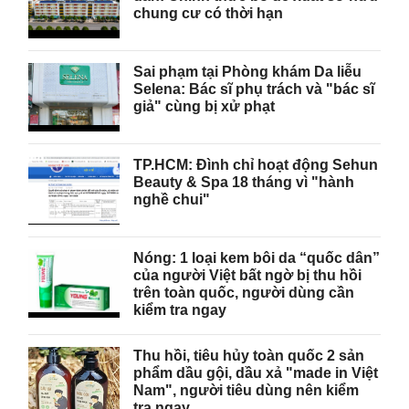
chung cư có thời hạn
Sai phạm tại Phòng khám Da liễu
Selena: Bác sĩ phụ trách và "bác sĩ
giả" cùng bị xử phạt
TP.HCM: Đình chỉ hoạt động Sehun
Beauty & Spa 18 tháng vì "hành
nghề chui"
Nóng: 1 loại kem bôi da “quốc dân”
của người Việt bất ngờ bị thu hồi
trên toàn quốc, người dùng cần
kiểm tra ngay
Thu hồi, tiêu hủy toàn quốc 2 sản
phẩm dầu gội, dầu xả "made in Việt
Nam", người tiêu dùng nên kiểm
tra ngay