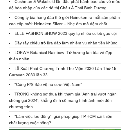
Cushman & Wakefield lần đầu phát hành báo cáo về mức
độ hòa nhập của các đô thị Châu Á Thái Bình Dương
Công ty bia hàng đầu thế giới Heineken ra mắt sản phẩm
cao cấp mới: Heineken Silver – Nhẹ êm mà đậm chất
ELLE FASHION SHOW 2023 quy tụ nhiều celeb gạo cội
Đầy rẫy chiêu trò lừa đảo làm nhiệm vụ nhận tiền khủng
LOEWE Botanical Rainbow: Tứ hương lan tỏa vẻ đẹp
thiên nhiên
Lễ Xuất Phát Chương Trình Thư Viện 2030 Lần Thứ 15 –
Caravan 2030 lần 33
“Cùng P/S Bảo vệ nụ cười Việt Nam”
TRONG không sợ thua khi tham gia 'Anh trai vượt ngàn
chông gai 2024', khẳng định sẽ mang hình ảnh mới đến
chương trình
"Làm việc lưu động", giải pháp giúp TP.HCM cải thiện
chất lượng cuộc sống?