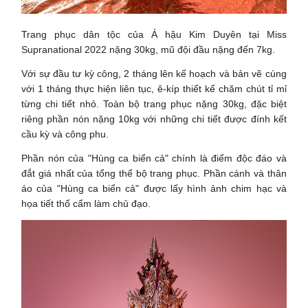
Trang phục dân tộc của Á hậu Kim Duyên tại Miss
Supranational 2022 nặng 30kg, mũ đội đầu nặng đến 7kg.
Với sự đầu tư kỳ công, 2 tháng lên kế hoạch và bản vẽ cùng
với 1 tháng thực hiện liên tục, ê-kíp thiết kế chăm chút tỉ mỉ
từng chi tiết nhỏ. Toàn bộ trang phục nặng 30kg, đặc biệt
riêng phần nón nặng 10kg với những chi tiết được đính kết
cầu kỳ và công phu.
Phần nón của "Hùng ca biển cả" chính là điểm độc đáo và
đắt giá nhất của tổng thể bộ trang phục. Phần cánh và thân
áo của "Hùng ca biển cả" được lấy hình ảnh chim hạc và
họa tiết thổ cẩm làm chủ đạo.