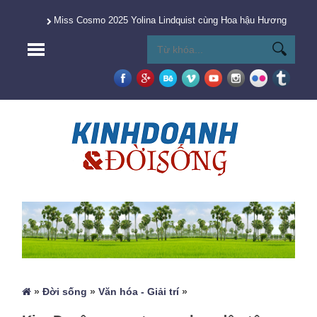
Miss Cosmo 2025 Yolina Lindquist cùng Hoa hậu Hương Giang 
»
Đời sống
»
Văn hóa - Giải trí
»