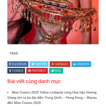
TAGS:
FACEBOOK
TWITTER
GOOGLE+
LINKEDIN
TUMBLR
PINTEREST
MAIL
Bài viết cùng danh mục
Miss Cosmo 2025 Yolina Lindquist cùng Hoa hậu Hương
Giang tìm ra ba đại diện Trung Quốc – Hong Kong – Macau
đến Miss Cosmo 2026