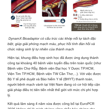
DynamX Bioadaptor có cấu trúc các khớp nối tự tách đặc
biệt, giúp giải phóng mạch máu, phục hồi tính đàn hồi và
chức năng sinh lý tự nhiên của thành mạch
Hiện tại, khung điều hợp sinh học đã được ứng dụng thành
công tại khoảng 40 bệnh viện tuyến đầu trên toàn quốc (như
Bệnh viện Chợ Rẫy, Bệnh viện Đại học Y Dược TP.HCM,
Viện Tim TP.HCM, Bệnh viện TW Cần Thơ,...). Với việc được
Bộ Y tế phê duyệt và Bảo hiểm Y tế (BHYT) thanh toán,
người bệnh mạch vành tại Việt Nam đang có cơ hội tiếp cận
giải pháp điều trị tiên tiến nhất thế giới với mức chi phí hợp
lý.
Kết quả lâm sàng 4 năm vừa được công bố tại EuroPCR
2026 không chỉ là minh chứng vững chắc bảo chứng cho