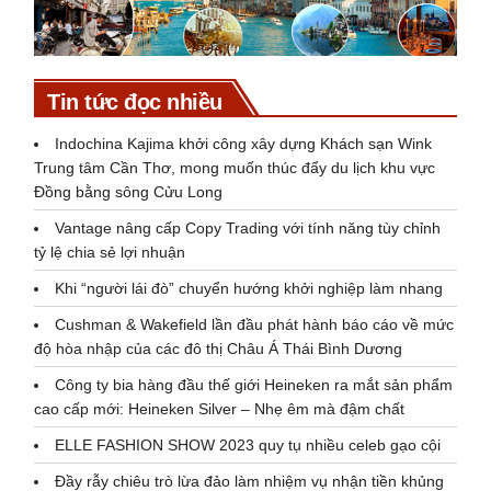
Tin tức đọc nhiều
Indochina Kajima khởi công xây dựng Khách sạn Wink
Trung tâm Cần Thơ, mong muốn thúc đẩy du lịch khu vực
Đồng bằng sông Cửu Long
Vantage nâng cấp Copy Trading với tính năng tùy chỉnh
tỷ lệ chia sẻ lợi nhuận
Khi “người lái đò” chuyển hướng khởi nghiệp làm nhang
Cushman & Wakefield lần đầu phát hành báo cáo về mức
độ hòa nhập của các đô thị Châu Á Thái Bình Dương
Công ty bia hàng đầu thế giới Heineken ra mắt sản phẩm
cao cấp mới: Heineken Silver – Nhẹ êm mà đậm chất
ELLE FASHION SHOW 2023 quy tụ nhiều celeb gạo cội
Đầy rẫy chiêu trò lừa đảo làm nhiệm vụ nhận tiền khủng