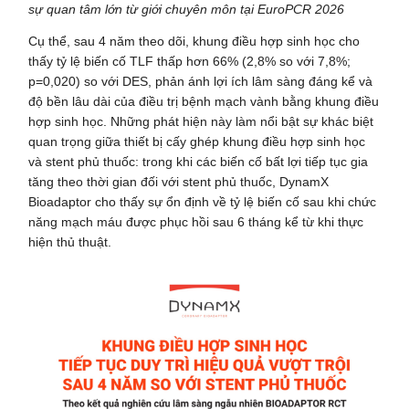
sự quan tâm lớn từ giới chuyên môn tại EuroPCR 2026
Cụ thể, sau 4 năm theo dõi, khung điều hợp sinh học cho
thấy tỷ lệ biến cố TLF thấp hơn 66% (2,8% so với 7,8%;
p=0,020) so với DES, phản ánh lợi ích lâm sàng đáng kể và
độ bền lâu dài của điều trị bệnh mạch vành bằng khung điều
hợp sinh học. Những phát hiện này làm nổi bật sự khác biệt
quan trọng giữa thiết bị cấy ghép khung điều hợp sinh học
và stent phủ thuốc: trong khi các biến cố bất lợi tiếp tục gia
tăng theo thời gian đối với stent phủ thuốc, DynamX
Bioadaptor cho thấy sự ổn định về tỷ lệ biến cố sau khi chức
năng mạch máu được phục hồi sau 6 tháng kể từ khi thực
hiện thủ thuật.