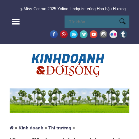
Miss Cosmo 2025 Yolina Lindquist cùng Hoa hậu Hương Giang 
»
Kinh doanh
»
Thị trường
»