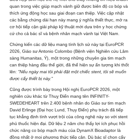
quan trong việc giúp mạch vành giữ được biên độ co bóp và
thích ứng động học sau giai đoạn can thiệp. Việc cập nhật
các bằng chứng dài hạn này mang ý nghĩa thiết thực, mở ra
cơ hội tiếp cận giải pháp kỹ thuật mới dựa trên y học chứng
cứ cho cả bác sĩ và bệnh nhân mạch vành tại Việt Nam.
Chứng kiến các dữ liệu mang tính lịch sử này tại EuroPCR
2026, Giáo sư Antonio Colombo (Bệnh viện Nghiên cứu Lâm
sàng Humanitas, Ý), một trong những chuyên gia tim mạch
can thiệp hàng đầu thế giới, đã thể hiện sự ấn tượng khi thốt
lên:
"Nếu ngày mai tôi phải đặt một chiếc stent, tôi sẽ muốn
được cấy thiết bị này."
Cũng được trình bày trong Hội nghị EuroPCR 2026, một
nghiên cứu khác từ Thuỵ Điển mang tên INFINITY-
SWEDEHEART trên 2.400 bệnh nhân do Giáo sư tim mạch
David Erlinge (Đại học Lund, Thụy Điển) phụ trách đã tiếp
tục khẳng định tính vượt trội của công nghệ này so với stent
phủ thuốc hiện đại. Dữ liệu 2 năm cho thấy lợi ích phục hồi
chức năng co bóp mạch máu của DynamX Bioadaptor là
đồng nhất ở mọi phương thức tiếp cận. Dù bác sĩ chọn cấy