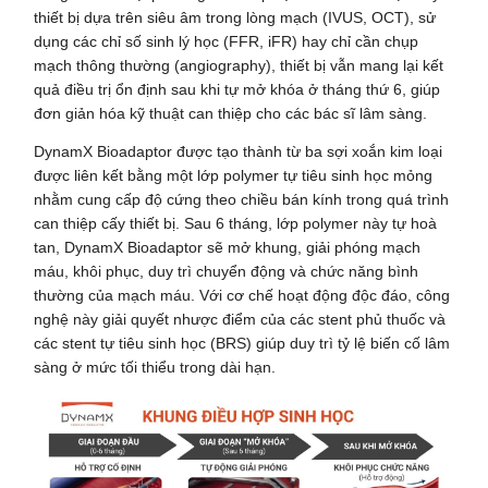
thiết bị dựa trên siêu âm trong lòng mạch (IVUS, OCT), sử
dụng các chỉ số sinh lý học (FFR, iFR) hay chỉ cần chụp
mạch thông thường (angiography), thiết bị vẫn mang lại kết
quả điều trị ổn định sau khi tự mở khóa ở tháng thứ 6, giúp
đơn giản hóa kỹ thuật can thiệp cho các bác sĩ lâm sàng.
DynamX Bioadaptor được tạo thành từ ba sợi xoắn kim loại
được liên kết bằng một lớp polymer tự tiêu sinh học mỏng
nhằm cung cấp độ cứng theo chiều bán kính trong quá trình
can thiệp cấy thiết bị. Sau 6 tháng, lớp polymer này tự hoà
tan, DynamX Bioadaptor sẽ mở khung, giải phóng mạch
máu, khôi phục, duy trì chuyển động và chức năng bình
thường của mạch máu. Với cơ chế hoạt động độc đáo, công
nghệ này giải quyết nhược điểm của các stent phủ thuốc và
các stent tự tiêu sinh học (BRS) giúp duy trì tỷ lệ biến cố lâm
sàng ở mức tối thiểu trong dài hạn.