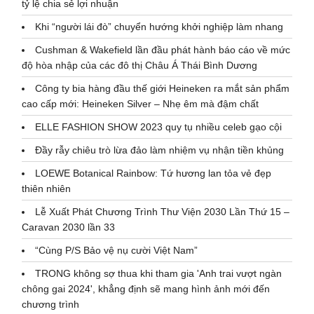
tỷ lệ chia sẻ lợi nhuận
Khi “người lái đò” chuyển hướng khởi nghiệp làm nhang
Cushman & Wakefield lần đầu phát hành báo cáo về mức
độ hòa nhập của các đô thị Châu Á Thái Bình Dương
Công ty bia hàng đầu thế giới Heineken ra mắt sản phẩm
cao cấp mới: Heineken Silver – Nhẹ êm mà đậm chất
ELLE FASHION SHOW 2023 quy tụ nhiều celeb gạo cội
Đầy rẫy chiêu trò lừa đảo làm nhiệm vụ nhận tiền khủng
LOEWE Botanical Rainbow: Tứ hương lan tỏa vẻ đẹp
thiên nhiên
Lễ Xuất Phát Chương Trình Thư Viện 2030 Lần Thứ 15 –
Caravan 2030 lần 33
“Cùng P/S Bảo vệ nụ cười Việt Nam”
TRONG không sợ thua khi tham gia 'Anh trai vượt ngàn
chông gai 2024', khẳng định sẽ mang hình ảnh mới đến
chương trình