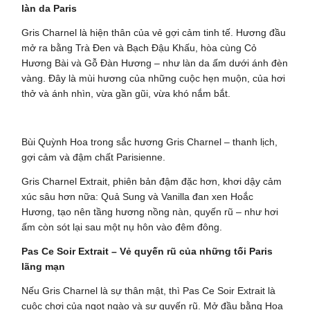
làn da Paris
Gris Charnel là hiện thân của vẻ gợi cảm tinh tế. Hương đầu
mở ra bằng Trà Đen và Bạch Đậu Khấu, hòa cùng Cỏ
Hương Bài và Gỗ Đàn Hương – như làn da ấm dưới ánh đèn
vàng. Đây là mùi hương của những cuộc hẹn muộn, của hơi
thở và ánh nhìn, vừa gần gũi, vừa khó nắm bắt.
Bùi Quỳnh Hoa trong sắc hương Gris Charnel – thanh lịch,
gợi cảm và đậm chất Parisienne.
Gris Charnel Extrait, phiên bản đậm đặc hơn, khơi dậy cảm
xúc sâu hơn nữa: Quả Sung và Vanilla đan xen Hoắc
Hương, tạo nên tầng hương nồng nàn, quyến rũ – như hơi
ấm còn sót lại sau một nụ hôn vào đêm đông.
Pas Ce Soir Extrait – Vẻ quyến rũ của những tối Paris
lãng mạn
Nếu Gris Charnel là sự thân mật, thì Pas Ce Soir Extrait là
cuộc chơi của ngọt ngào và sự quyến rũ. Mở đầu bằng Hoa