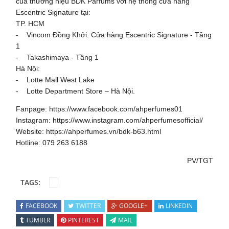
của thương hiệu BDK Parfums với hệ thống cửa hàng
Escentric Signature tại:
TP. HCM
- Vincom Đồng Khởi: Cửa hàng Escentric Signature - Tầng
1
- Takashimaya - Tầng 1
Hà Nội:
- Lotte Mall West Lake
- Lotte Department Store – Hà Nội.
Fanpage: https://www.facebook.com/ahperfumes01
Instagram: https://www.instagram.com/ahperfumesofficial/
Website: https://ahperfumes.vn/bdk-b63.html
Hotline: 079 263 6188
PV/TGT
TAGS:
FACEBOOK
TWITTER
GOOGLE+
LINKEDIN
TUMBLR
PINTEREST
MAIL