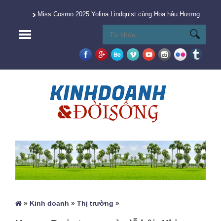
Miss Cosmo 2025 Yolina Lindquist cùng Hoa hậu Hương Giang 
»
Kinh doanh
»
Thị trường
»