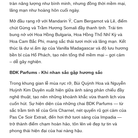
tràn năng lượng như bình minh, nhưng đồng thời mềm mại,
lãng mạn như hoàng hôn cuối ngày.
Mở đầu rạng rỡ với Mandarin Ý, Cam Bergamot và Lê, điểm
chút Gừng và Trầm Hương Somali đầy thanh tịnh. Trái tim
bung nở với Hoa Hồng Bulgaria, Hoa Hồng Thổ Nhĩ Kỳ và
Hoa Cam Bắc Phi, mang sắc thái tươi mới và lãng mạn. Kết
thúc là dư vị ấm áp của Vanilla Madagascar và độ lưu hương
bền bỉ của Hổ Phách, tạo nên tổng thể mềm mại – gợi cảm
– dễ gây nghiện.
BDK Parfums - Khi nhan sắc gặp hương sắc
Trong khung gian lễ mùa rực rỡ, Bùi Quỳnh Hoa và Nguyễn
Huỳnh Kim Duyên xuất hiện giữa ánh sáng phản chiếu đầy
nghệ thuật, tạo nên những khoảnh khắc vừa thanh lịch vừa
cuốn hút. Sự hiện diện của những chai BDK Parfums — từ
sắc trầm tinh tế của Gris Charnel, nét quyến rũ gợi cảm của
Pas Ce Soir Extrait, đến hơi thở tươi sáng của Impadia —
trở thành điểm chạm hoàn hảo, tôn lên vẻ đẹp tự tin và
phong thái hiện đại của hai nàng hậu.