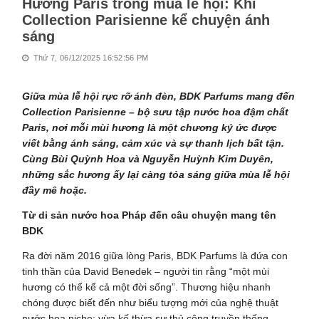
Hương Paris trong mùa lễ hội: Khi
Collection Parisienne kể chuyện ánh
sáng
Thứ 7, 06/12/2025 16:52:56 PM
Giữa mùa lễ hội rực rỡ ánh đèn, BDK Parfums mang đến
Collection Parisienne – bộ sưu tập nước hoa đậm chất
Paris, nơi mỗi mùi hương là một chương ký ức được
viết bằng ánh sáng, cảm xúc và sự thanh lịch bất tận.
Cùng Bùi Quỳnh Hoa và Nguyễn Huỳnh Kim Duyên,
những sắc hương ấy lại càng tỏa sáng giữa mùa lễ hội
đầy mê hoặc.
Từ di sản nước hoa Pháp đến câu chuyện mang tên
BDK
Ra đời năm 2016 giữa lòng Paris, BDK Parfums là đứa con
tinh thần của David Benedek – người tin rằng “một mùi
hương có thể kể cả một đời sống”. Thương hiệu nhanh
chóng được biết đến như biểu tượng mới của nghệ thuật
nước hoa niche: vừa kế thừa sự thủ công truyền thống