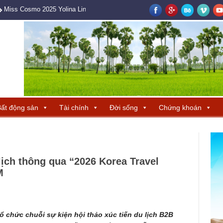
Miss Cosmo 2025 Yolina Lindquist cùng Hoa hậu Hương Giang tìm ra ba 
ất động sản
Tài chính
Đời sống
Chứng khoán
ịch thông qua “2026 Korea Travel
M
ổ chức chuỗi sự kiện hội thảo xúc tiến du lịch B2B