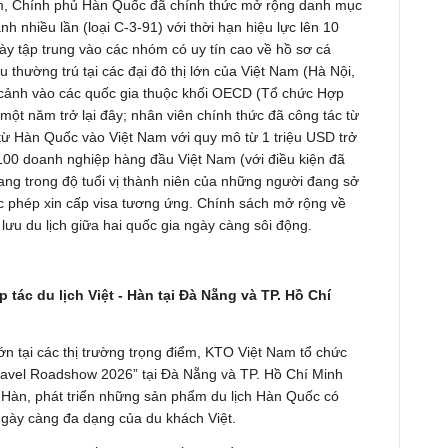
 Nam, Chính phủ Hàn Quốc đã chính thức mở rộng danh mục
 nhiều lần (loại C-3-91) với thời hạn hiệu lực lên 10
ày tập trung vào các nhóm có uy tín cao về hồ sơ cá
 thường trú tại các đại đô thị lớn của Việt Nam (Hà Nội,
 cảnh vào các quốc gia thuộc khối OECD (Tổ chức Hợp
g một năm trở lại đây; nhân viên chính thức đã công tác từ
 từ Hàn Quốc vào Việt Nam với quy mô từ 1 triệu USD trở
op 100 doanh nghiệp hàng đầu Việt Nam (với điều kiện đã
đang trong độ tuổi vị thành niên của những người đang sở
c phép xin cấp visa tương ứng. Chính sách mở rộng về
 lưu du lịch giữa hai quốc gia ngày càng sôi động.
 du lịch Việt - Hàn tại Đà Nẵng và TP. Hồ Chí
n tại các thị trường trọng điểm, KTO Việt Nam tổ chức
Travel Roadshow 2026” tại Đà Nẵng và TP. Hồ Chí Minh
- Hàn, phát triển những sản phẩm du lịch Hàn Quốc có
 ngày càng đa dạng của du khách Việt.