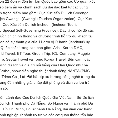
ơn 22 đơn vị đến từ Hàn Quốc bao gồm các Cơ quan xúc
ẹp tiềm ẩn và chính sách ưu đãi đặc biệt từ các vùng
ch trọng điểm bao gồm: Cục Xúc tiến Du lịch Gyeonggi
 lịch Gwangju (Gwangju Tourism Organization), Cục Xúc
 Cục Xúc tiến Du lịch Incheon (Incheon Tourism
ju Special Self-Governing Province). Đây là cơ hội để các
uồn tin chính thống và chương trình hỗ trợ du khách tại
òn có sự tham gia của 11 đơn vị lữ hành (landtour) uy
àn Quốc chất lượng cao bao gồm: Arisu Korea DMC,
rld Travel, BT Tour, Green Trip, ICU Company, Magpie
rp, Seotai Travel và Tomo Korea Travel. Bên cạnh các
ượng du lịch và giải trí nổi tiếng của Hàn Quốc như hệ
 Cruise, show diễn nghệ thuật danh tiếng NANTA (PMC
n Trima Co., Ltd. Để bắt kịp xu hướng công nghệ trong du
ng đến những giải pháp đặt phòng và dịch vụ lưu trú
n số.
diện Lãnh đạo Cục Du lịch Quốc Gia Việt Nam, Sở Du lịch
Du lịch Thành phố Đà Nẵng, Sở Ngoại vụ Thành phố Đà
TP. Hồ Chí Minh, Hội lữ hành Đà Nẵng, đại diện các hãng
h nghiệp lữ hành uy tín và các cơ quan thông tấn báo