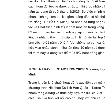
tạo điều kiện thuận lợi tối đa cho công dân Việt
các nhóm đối tượng được phép xin thị thực nhập cảnh
năm áp dụng từ cuối tháng 3/2026. Sự điều chỉnh n
nhân, kinh nghiệm du lịch gồm: công dân có hộ khẩu
Đà Nẵng, TP. Hồ Chí Minh); cá nhân đã từng nhập
tác và Phát triển Kinh tế) ít nhất một lần trong vòn
03 năm trở lên tại các doanh nghiệp có vốn đầu tư
lên; cá nhân giữ vị trí từ cấp quản lý trở lên tại T
làm việc từ 01 năm trở lên); Vợ, chồng và con cái 
hữu visa nhập cảnh nhiều lần (loại 10 năm) sẽ đượ
thị thực này là động lực để thúc đẩy hoạt động giao
KOREA TRAVEL ROADSHOW 2026: Mở rộng hợp tác
Minh
Trong khuôn khổ chuỗi hoạt động xúc tiến quy mô lớ
chương trình Hội thảo Du lịch Hàn Quốc - “Korea 
nhằm tăng cường và thúc đẩy hợp tác du lịch Việt 
chiều sâu và tính kết nối cao phù hợp với nhu cầu