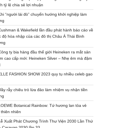
h tỷ lệ chia sẻ lợi nhuận
Khi “người lái đò” chuyển hướng khởi nghiệp làm
ng
Cushman & Wakefield lần đầu phát hành báo cáo về
 độ hòa nhập của các đô thị Châu Á Thái Bình
ơng
Công ty bia hàng đầu thế giới Heineken ra mắt sản
m cao cấp mới: Heineken Silver – Nhẹ êm mà đậm
t
ELLE FASHION SHOW 2023 quy tụ nhiều celeb gạo
Đầy rẫy chiêu trò lừa đảo làm nhiệm vụ nhận tiền
ng
LOEWE Botanical Rainbow: Tứ hương lan tỏa vẻ
 thiên nhiên
Lễ Xuất Phát Chương Trình Thư Viện 2030 Lần Thứ
– Caravan 2030 lần 33