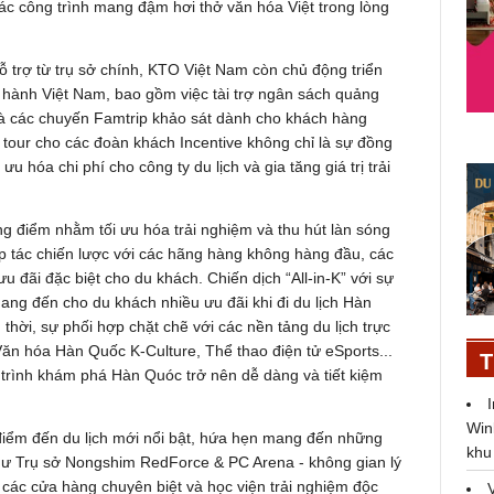
c công trình mang đậm hơi thở văn hóa Việt trong lòng
ỗ trợ từ trụ sở chính, KTO Việt Nam còn chủ động triển
ữ hành Việt Nam, bao gồm việc tài trợ ngân sách quảng
và các chuyến Famtrip khảo sát dành cho khách hàng
hí tour cho các đoàn khách Incentive không chỉ là sự đồng
ưu hóa chi phí cho công ty du lịch và gia tăng giá trị trải
g điểm nhằm tối ưu hóa trải nghiệm và thu hút làn sóng
ợp tác chiến lược với các hãng hàng không hàng đầu, các
u đãi đặc biệt cho du khách. Chiến dịch “All-in-K” với sự
ang đến cho du khách nhiều ưu đãi khi đi du lịch Hàn
 thời, sự phối hợp chặt chẽ với các nền tảng du lịch trực
ăn hóa Hàn Quốc K-Culture, Thể thao điện tử eSports...
T
trình khám phá Hàn Quóc trở nên dễ dàng và tiết kiệm
Win
điểm đến du lịch mới nổi bật, hứa hẹn mang đến những
khu
hư Trụ sở Nongshim RedForce & PC Arena - không gian lý
các cửa hàng chuyên biệt và học viện trải nghiệm độc