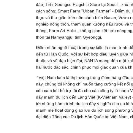
đáo; Tirtir Seongsu Flagship Store tại Seoul - khu 
cách sống; Smart Farm "Urban Farmer" - Điểm du l
thực và thư giãn trên nền cảnh biển Busan; Vườn
nghiệp nông thôn, tham quan xưởng nấu rượu và tr
thống; Farm Art Holic - không gian kết hợp nông ng
thôn tại Namyangju, tỉnh Gyeonggi.
Điểm nhấn nghệ thuật trong sự kiện là màn trình 
đến từ Hàn Quốc. Với sự kết hợp điêu luyện giữa 
thuộc và vũ đạo hiện đại, NANTA mang đến một không
hài hước đặc sắc, chinh phục mọi giác quan của kh
“Việt Nam luôn là thị trường trọng điểm hàng đầu
này, chúng tôi không chỉ muốn tăng cường kết nối
còn cam kết hỗ trợ tối đa cho các công ty lữ hành V
đẩy mạnh du lịch đến Làng Việt (K-Vietnam Valley)
tới những hành trình du lịch đầy ý nghĩa cho du kh
mạnh mẽ hoạt động giao lưu du lịch song phương Vi
đại diện Tổng cục Du lịch Hàn Quốc tại Việt Nam, c