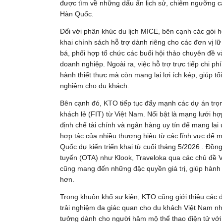
được tìm về những dấu ấn lịch sử, chiêm ngưỡng cá
Hàn Quốc.
Đối với phân khúc du lịch MICE, bên cạnh các gói h
khai chính sách hỗ trợ dành riêng cho các đơn vị l
bá, phối hợp tổ chức các buổi hội thảo chuyên đề 
doanh nghiệp. Ngoài ra, việc hỗ trợ trực tiếp chi p
hành thiết thực mà còn mang lại lợi ích kép, giúp tối 
nghiệm cho du khách.
Bên cạnh đó, KTO tiếp tục đẩy mạnh các dự án trọn
khách lẻ (FIT) từ Việt Nam. Nổi bật là mạng lưới h
định chế tài chính và ngân hàng uy tín để mang lại ư
hợp tác của nhiều thương hiệu từ các lĩnh vực để m
Quốc dự kiến triển khai từ cuối tháng 5/2026 . Đồng
tuyến (OTA) như Klook, Traveloka qua các chủ đề V
cũng mang đến những đặc quyền giá trị, giúp hành 
hơn.
Trong khuôn khổ sự kiện, KTO cũng giới thiệu các 
trải nghiệm đa giác quan cho du khách Việt Nam n
tưởng dành cho người hâm mộ thể thao điện tử với 