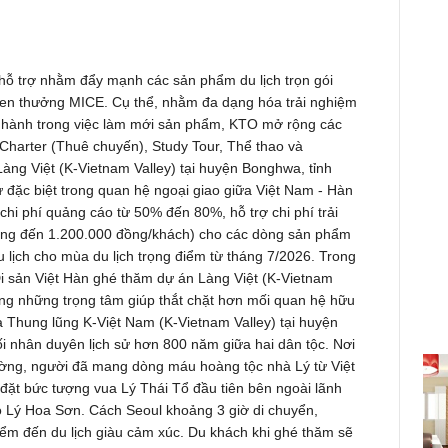
hỗ trợ nhằm đẩy mạnh các sản phẩm du lịch trọn gói
hen thưởng MICE. Cụ thể, nhằm đa dạng hóa trải nghiệm
ữ hành trong việc làm mới sản phẩm, KTO mở rộng các
Charter (Thuê chuyến), Study Tour, Thể thao và
àng Việt (K-Vietnam Valley) tại huyện Bonghwa, tỉnh
đặc biệt trong quan hệ ngoại giao giữa Việt Nam - Hàn
chi phí quảng cáo từ 50% đến 80%, hỗ trợ chi phí trải
đồng đến 1.200.000 đồng/khách) cho các dòng sản phẩm
 lịch cho mùa du lịch trọng điểm từ tháng 7/2026. Trong
Di sản Việt Hàn ghé thăm dự án Làng Việt (K-Vietnam
ong những trọng tâm giúp thắt chặt hơn mối quan hệ hữu
à Thung lũng K-Việt Nam (K-Vietnam Valley) tại huyện
ối nhân duyên lịch sử hơn 800 năm giữa hai dân tộc. Nơi
ường, người đã mang dòng máu hoàng tộc nhà Lý từ Việt
 đặt bức tượng vua Lý Thái Tổ đầu tiên bên ngoài lãnh
ọ Lý Hoa Sơn. Cách Seoul khoảng 3 giờ di chuyển,
điểm đến du lịch giàu cảm xúc. Du khách khi ghé thăm sẽ