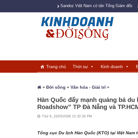
Sandoz Việt Nam có tân Tổng Giám đốc
Trang chủ
Thời sự
Kinh doanh
B
»
Đời sống
»
Văn hóa - Giải trí
»
Hàn Quốc đẩy mạnh quảng bá du l
Roadshow” TP Đà Nẵng và TP.HC
Thứ 6, 22/05/2026 21:32:26 PM
Tổng cục Du lịch Hàn Quốc (KTO) tại Việt Nam t