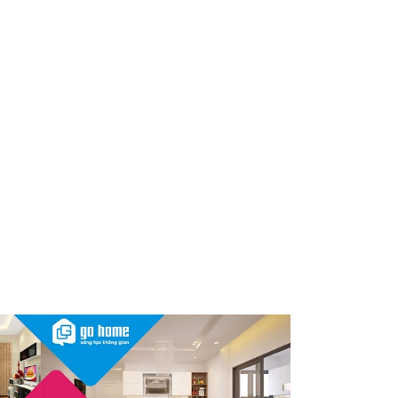
Nóng: 1 loại kem bôi da “quốc
dân” của người Việt bất ngờ bị
thu hồi trên toàn quốc, người
dùng cần kiểm tra ngay
Thu hồi, tiêu hủy toàn quốc 2
sản phẩm dầu gội, dầu xả
"made in Việt Nam", người tiêu
dùng nên kiểm tra ngay
Cảnh báo Dung dịch vệ sinh
phụ nữ Coop Select dính vi
khuẩn, bị buộc tiêu hủy