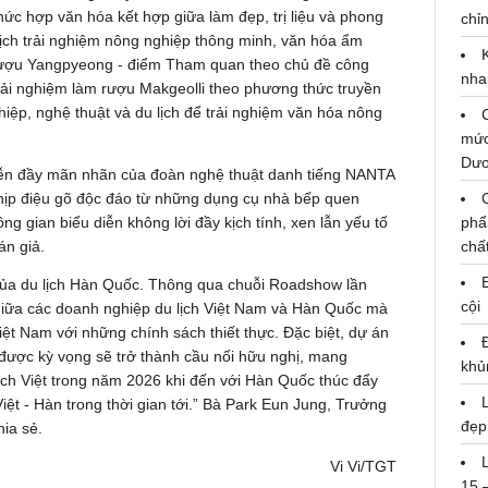
phức hợp văn hóa kết hợp giữa làm đẹp, trị liệu và phong
chỉn
ịch trải nghiệm nông nghiệp thông minh, văn hóa ẩm
 rượu Yangpyeong - điểm Tham quan theo chủ đề công
nha
ải nghiệm làm rượu Makgeolli theo phương thức truyền
hiệp, nghệ thuật và du lịch để trải nghiệm văn hóa nông
mức
Dư
diễn đầy mãn nhãn của đoàn nghệ thuật danh tiếng NANTA
nhịp điệu gõ độc đáo từ những dụng cụ nhà bếp quen
 gian biểu diễn không lời đầy kịch tính, xen lẫn yếu tố
phẩ
án giả.
chấ
 của du lịch Hàn Quốc. Thông qua chuỗi Roadshow lần
cội
 giữa các doanh nghiệp du lịch Việt Nam và Hàn Quốc mà
iệt Nam với những chính sách thiết thực. Đặc biệt, dự án
 được kỳ vọng sẽ trở thành cầu nối hữu nghị, mang
khủ
ách Việt trong năm 2026 khi đến với Hàn Quốc thúc đẩy
ệt - Hàn trong thời gian tới.” Bà Park Eun Jung, Trưởng
đẹp
hia sẻ.
Vi Vi/TGT
15 