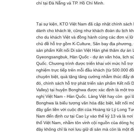
chí tại Đà Nẵng và TP. Hồ Chí Minh.
Tại sự kiện, KTO Việt Nam đã cập nhật chính sách 
dành cho khách lẻ, cũng như khách đoàn du lịch k
cho du khách Việt và đồng hành cùng các đơn vị l
chủ đề hỗ trợ gồm K-Culture, Sân bay địa phương, 
sản phẩm Kết nối Di sản Việt Hàn ghé thăm dự án L
Gyeongsangbuk, Hàn Quốc - dự án văn hóa, lịch sử 
Quốc. Chương trình được triển khai với mức hỗ trợ 
nghiệm trực tiếp trên mỗi đầu khách (từ 500.000 
chuyên biệt, quà tặng tăng cường nhằm thúc đẩy du
đó, chính sách hỗ trợ phát triển sản phẩm Kết nối 
Valley) tại huyện Bonghwa được xác định là một tr
nghị Việt Nam - Hàn Quốc. Làng Việt hay còn gọi l
Bonghwa là biểu tượng văn hóa đặc biệt, kết nối m
đây gắn liền với cuộc đời của Hoàng tử Lý Long T
Nam đến định cư tại Cao Ly vào thế kỷ 13 và là nơi
thổ Việt Nam, nhằm tôn vinh cội nguồn của dòng h
đây không chỉ là nơi lưu giữ di sản mà còn là một 