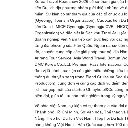
Korea Travel Roadshow 2026 có sự tham gia của h
tiến Du lịch địa phương nhằm giới thiệu những vẻ đ
miền. Sự kiện có sự tham gia của các tổ chức du lị
(Gyeonggi Tourism Organization), Cục Xúc tiến Du
tiến Du lịch MICE Gyeongju (Gyeongju CVB - HICO),
Organization) và đặc biệt là Đặc khu Tự trị Jeju (Je
doanh nghiệp Việt Nam tiếp cận trực tiếp với các ng
từng địa phương của Hàn Quốc. Ngoài ra, sự kiện c
tín, chuyên cung cấp các giải pháp tour nội địa H
Arirang Tour Service, Asia World Travel, Bomun Wo
DMC Korea Co.,Ltd, Premium Pass International Co
đơn vị lữ hành, sự kiện còn giới thiệu những biểu t
thống du thuyền sang trọng Eland Cruise và Seoul
Production), cùng đơn vị cung cấp dịch vụ điểm đế
lịch, sự góp mặt của startup Ohmyhotel&Co cũng ma
hiện đại, giúp tối ưu hóa trải nghiệm trong kỷ nguyê
Về phía Việt Nam, sự kiện có sự tham gia của đại 
Thành phố Hồ Chí Minh, Sở Văn hóa, Thể thao và 
Nẵng, Hiệp hội Du lịch Việt Nam, Hiệp hội Du lịch 
hàng không Việt Nam - Hàn Quốc cùng hơn 100 doan