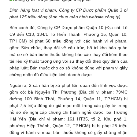
Dính hàng loạt vi phạm, Công ty CP Dược phẩm Quận 3 bị
phạt 125 triệu đồng (ảnh chụp màn hình website công ty).
Bên cạnh đó, Công ty CP Dược phẩm Quận 10 (Địa chỉ: Lô
C9 đến C13, 134/1 Tô Hiến Thành, Phường 15, Quận 10,
TP.HCM) bị phạt 60 triệu đồng với các hành vi vi phạm,
gồm: Sửa chữa, thay đổi về cấu trúc, bố trí kho bảo quản
mà cơ sở bán buôn thuốc không báo cáo thay đổi kèm theo
tài liệu kỹ thuật tương ứng với sự thay đổi theo quy định của
pháp luật; Bán thuốc cho cơ sở không đúng với phạm vi giấy
chứng nhận đủ điều kiện kinh doanh dược.
Ngoài ra, 2 cá nhân bị xử phạt liên quan đến lĩnh vực dược
gồm có: bà Nguyễn Thị Phượng (Địa chỉ vi phạm: 79/4C
đường 100 Bình Thới, Phường 14, Quận 11, TP.HCM) bị
phạt 7,5 triệu đồng do giả mạo một trong các giấy tờ trong
hồ sơ đề nghị cấp chứng chỉ hành nghề dược; bà Trương
Hải Yến (Địa chỉ vi phạm: 161 HT35, tổ 2, Khu phố 1,
phường Hiệp Thành, Quận 12, TP.HCM) bị bị phạt 25 triệu
đồng vì hành vi mua, bán thuốc không có giấy chứng nhận