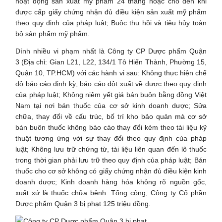
hoạt động sản xuất mỹ phẩm 24 tháng hoặc cho đến khi
được cấp giấy chứng nhận đủ điều kiện sản xuất mỹ phẩm
theo quy định của pháp luật; Buộc thu hồi và tiêu hủy toàn
bộ sản phẩm mỹ phẩm.
Dính nhiều vi phạm nhất là Công ty CP Dược phẩm Quận
3 (Địa chỉ: Gian L21, L22, 134/1 Tô Hiến Thành, Phường 15,
Quận 10, TP.HCM) với các hành vi sau: Không thực hiện chế
độ báo cáo định kỳ, báo cáo đột xuất về dược theo quy định
của pháp luật; Không niêm yết giá bán buôn bằng đồng Việt
Nam tại nơi bán thuốc của cơ sở kinh doanh dược; Sửa
chữa, thay đổi về cấu trúc, bố trí kho bảo quản mà cơ sở
bán buôn thuốc không báo cáo thay đổi kèm theo tài liệu kỹ
thuật tương ứng với sự thay đổi theo quy định của pháp
luật; Không lưu trữ chứng từ, tài liệu liên quan đến lô thuốc
trong thời gian phải lưu trữ theo quy định của pháp luật; Bán
thuốc cho cơ sở không có giấy chứng nhận đủ điều kiện kinh
doanh dược; Kinh doanh hàng hóa không rõ nguồn gốc,
xuất xứ là thuốc chữa bệnh. Tổng cộng, Công ty Cổ phần
Dược phẩm Quận 3 bị phạt 125 triệu đồng.