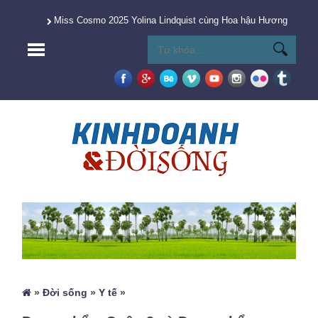
Miss Cosmo 2025 Yolina Lindquist cùng Hoa hậu Hương Giang 
»
Đời sống
»
Y tế
»