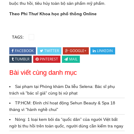
buộc thu hồi, tiêu hủy toàn bộ sản phẩm mỹ phẩm.
Theo Phi Thư/ Khoa học phổ thông Online
TAGS:
FACEBOOK
TWITTER
GOOGLE+
LINKEDIN
TUMBLR
PINTEREST
MAIL
Bài viết cùng danh mục
Sai phạm tại Phòng khám Da liễu Selena: Bác sĩ phụ
trách và "bác sĩ giả" cùng bị xử phạt
TP.HCM: Đình chỉ hoạt động Sehun Beauty & Spa 18
tháng vì "hành nghề chui"
Nóng: 1 loại kem bôi da “quốc dân” của người Việt bất
ngờ bị thu hồi trên toàn quốc, người dùng cần kiểm tra ngay