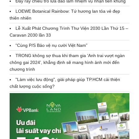
Đầy rẫy chiêu trò lừa đảo làm nhiệm vụ nhận tiền khủng
LOEWE Botanical Rainbow: Tứ hương lan tỏa vẻ đẹp
thiên nhiên
Lễ Xuất Phát Chương Trình Thư Viện 2030 Lần Thứ 15 –
Caravan 2030 lần 33
“Cùng P/S Bảo vệ nụ cười Việt Nam”
TRONG không sợ thua khi tham gia 'Anh trai vượt ngàn
chông gai 2024', khẳng định sẽ mang hình ảnh mới đến
chương trình
"Làm việc lưu động", giải pháp giúp TP.HCM cải thiện
chất lượng cuộc sống?