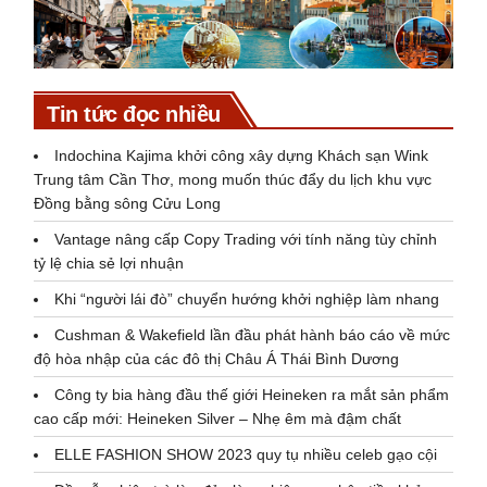
Tin tức đọc nhiều
Indochina Kajima khởi công xây dựng Khách sạn Wink
Trung tâm Cần Thơ, mong muốn thúc đẩy du lịch khu vực
Đồng bằng sông Cửu Long
Vantage nâng cấp Copy Trading với tính năng tùy chỉnh
tỷ lệ chia sẻ lợi nhuận
Khi “người lái đò” chuyển hướng khởi nghiệp làm nhang
Cushman & Wakefield lần đầu phát hành báo cáo về mức
độ hòa nhập của các đô thị Châu Á Thái Bình Dương
Công ty bia hàng đầu thế giới Heineken ra mắt sản phẩm
cao cấp mới: Heineken Silver – Nhẹ êm mà đậm chất
ELLE FASHION SHOW 2023 quy tụ nhiều celeb gạo cội