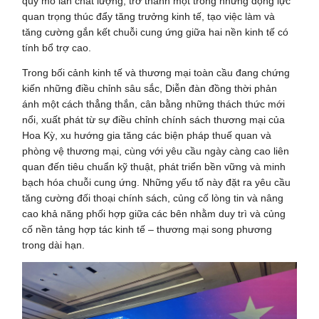
quy mô lẫn chất lượng, trở thành một trong những động lực
quan trọng thúc đẩy tăng trưởng kinh tế, tạo việc làm và
tăng cường gắn kết chuỗi cung ứng giữa hai nền kinh tế có
tính bổ trợ cao.
Trong bối cảnh kinh tế và thương mại toàn cầu đang chứng
kiến những điều chỉnh sâu sắc, Diễn đàn đồng thời phản
ánh một cách thẳng thắn, cân bằng những thách thức mới
nổi, xuất phát từ sự điều chỉnh chính sách thương mại của
Hoa Kỳ, xu hướng gia tăng các biện pháp thuế quan và
phòng vệ thương mại, cùng với yêu cầu ngày càng cao liên
quan đến tiêu chuẩn kỹ thuật, phát triển bền vững và minh
bạch hóa chuỗi cung ứng. Những yếu tố này đặt ra yêu cầu
tăng cường đối thoại chính sách, củng cố lòng tin và nâng
cao khả năng phối hợp giữa các bên nhằm duy trì và củng
cố nền tảng hợp tác kinh tế – thương mại song phương
trong dài hạn.