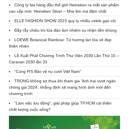
Công ty bia hàng đầu thế giới Heineken ra mắt sản phẩm
cao cấp mới: Heineken Silver – Nhẹ êm mà đậm chất
ELLE FASHION SHOW 2023 quy tụ nhiều celeb gạo cội
Đầy rẫy chiêu trò lừa đảo làm nhiệm vụ nhận tiền khủng
LOEWE Botanical Rainbow: Tứ hương lan tỏa vẻ đẹp
thiên nhiên
Lễ Xuất Phát Chương Trình Thư Viện 2030 Lần Thứ 15 –
Caravan 2030 lần 33
“Cùng P/S Bảo vệ nụ cười Việt Nam”
TRONG không sợ thua khi tham gia 'Anh trai vượt ngàn
chông gai 2024', khẳng định sẽ mang hình ảnh mới đến
chương trình
"Làm việc lưu động", giải pháp giúp TP.HCM cải thiện
chất lượng cuộc sống?