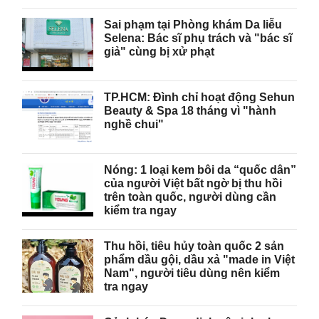
Sai phạm tại Phòng khám Da liễu
Selena: Bác sĩ phụ trách và "bác sĩ
giả" cùng bị xử phạt
TP.HCM: Đình chỉ hoạt động Sehun
Beauty & Spa 18 tháng vì "hành
nghề chui"
Nóng: 1 loại kem bôi da “quốc dân”
của người Việt bất ngờ bị thu hồi
trên toàn quốc, người dùng cần
kiểm tra ngay
Thu hồi, tiêu hủy toàn quốc 2 sản
phẩm dầu gội, dầu xả "made in Việt
Nam", người tiêu dùng nên kiểm
tra ngay