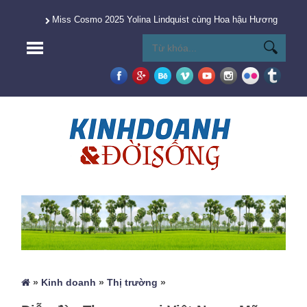
Miss Cosmo 2025 Yolina Lindquist cùng Hoa hậu Hương Giang 
»
Kinh doanh
»
Thị trường
»