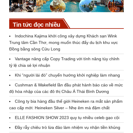
Tin tức đọc nhiều
Indochina Kajima khởi công xây dựng Khách sạn Wink
Trung tâm Cần Thơ, mong muốn thúc đẩy du lịch khu vực
Đồng bằng sông Cửu Long
Vantage nâng cấp Copy Trading với tính năng tùy chỉnh
tỷ lệ chia sẻ lợi nhuận
Khi “người lái đò” chuyển hướng khởi nghiệp làm nhang
Cushman & Wakefield lần đầu phát hành báo cáo về mức
độ hòa nhập của các đô thị Châu Á Thái Bình Dương
Công ty bia hàng đầu thế giới Heineken ra mắt sản phẩm
cao cấp mới: Heineken Silver – Nhẹ êm mà đậm chất
ELLE FASHION SHOW 2023 quy tụ nhiều celeb gạo cội
Đầy rẫy chiêu trò lừa đảo làm nhiệm vụ nhận tiền khủng