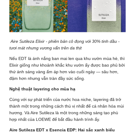
Aire Sutileza Elixir - phiên bản cô đọng với 30% tinh dầu -
tươi mát nhưng vương vấn trên da thịt
Nếu EDT là ánh nắng ban mai len qua khu vườn mùa hè, thì
Elixir giống như khoảnh khắc khu vườn ấy được bao phủ bởi
thứ ánh sáng vàng ấm áp hơn vào cuối ngày — sâu hơn,
đậm hơn nhưng vẫn tràn đầy sức sống.
Nghệ thuật layering cho mùa hạ
Cùng với sự phát triển của nước hoa niche, layering đã trở
thành một trong những cách thú vị nhất để cá nhân hóa mùi
hương. Và Aire Sutileza là một trong những sáng tạo phù
hợp nhất của LOEWE để bắt đầu hành trình ấy.
Aire Sutileza EDT x Esencia EDP: Hai sắc xanh biểu