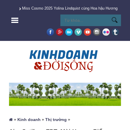
Miss Cosmo 2025 Yolina Lindquist cùng Hoa hậu Hương Giang 
»
Kinh doanh
»
Thị trường
»