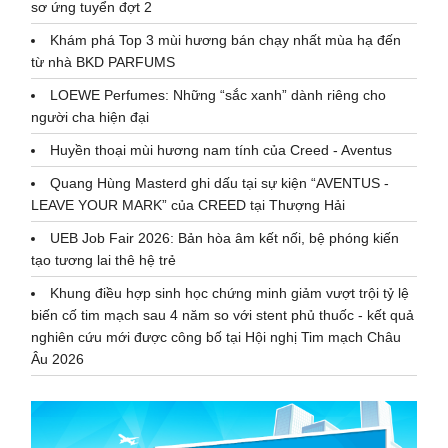
sơ ứng tuyển đợt 2
Khám phá Top 3 mùi hương bán chạy nhất mùa hạ đến
từ nhà BKD PARFUMS
LOEWE Perfumes: Những “sắc xanh” dành riêng cho
người cha hiện đại
Huyền thoại mùi hương nam tính của Creed - Aventus
Quang Hùng Masterd ghi dấu tại sự kiện “AVENTUS -
LEAVE YOUR MARK” của CREED tại Thượng Hải
UEB Job Fair 2026: Bản hòa âm kết nối, bệ phóng kiến
tạo tương lai thê hệ trẻ
Khung điều hợp sinh học chứng minh giảm vượt trội tỷ lệ
biến cố tim mạch sau 4 năm so với stent phủ thuốc - kết quả
nghiên cứu mới được công bố tại Hội nghị Tim mạch Châu
Âu 2026