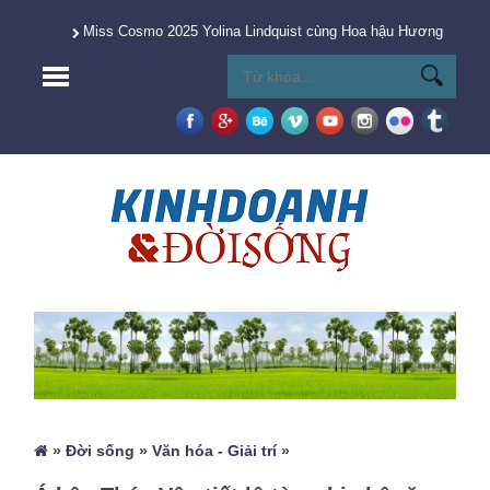
Miss Cosmo 2025 Yolina Lindquist cùng Hoa hậu Hương Giang 
»
Đời sống
»
Văn hóa - Giải trí
»