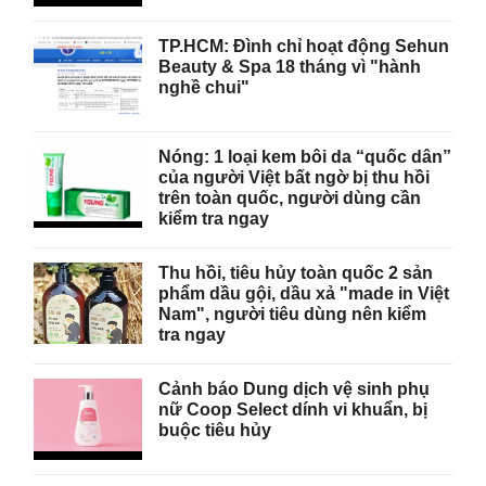
TP.HCM: Đình chỉ hoạt động Sehun
Beauty & Spa 18 tháng vì "hành
nghề chui"
Nóng: 1 loại kem bôi da “quốc dân”
của người Việt bất ngờ bị thu hồi
trên toàn quốc, người dùng cần
kiểm tra ngay
Thu hồi, tiêu hủy toàn quốc 2 sản
phẩm dầu gội, dầu xả "made in Việt
Nam", người tiêu dùng nên kiểm
tra ngay
Cảnh báo Dung dịch vệ sinh phụ
nữ Coop Select dính vi khuẩn, bị
buộc tiêu hủy