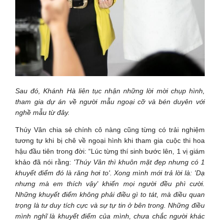
Sau đó, Khánh Hà liên tục nhận những lời mời chụp hình,
tham gia dự án về người mẫu ngoại cỡ và bén duyên với
nghề mẫu từ đây.
Thúy Vân chia sẻ chính cô nàng cũng từng có trải nghiệm
tương tự khi bị chê về ngoại hình khi tham gia cuộc thi hoa
hậu đầu tiên trong đời: “Lúc từng thí sinh bước lên, 1 vị giám
khảo đã nói rằng:
'Thúy Vân thì khuôn mặt đẹp nhưng có 1
khuyết điểm đó là răng hơi to'. Xong mình mới trả lời là: 'Dạ
nhưng mà em thích vậy' khiến mọi người đều phì cười.
Những khuyết điểm không phải điều gì to tát, mà điều quan
trọng là tư duy tích cực và sự tự tin ở bên trong. Những điều
mình nghĩ là khuyết điểm của mình, chưa chắc người khác