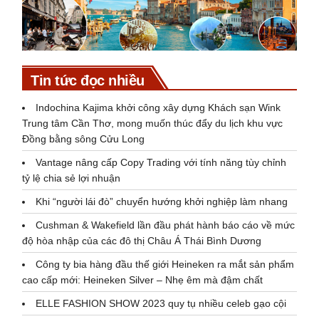
Tin tức đọc nhiều
Indochina Kajima khởi công xây dựng Khách sạn Wink
Trung tâm Cần Thơ, mong muốn thúc đẩy du lịch khu vực
Đồng bằng sông Cửu Long
Vantage nâng cấp Copy Trading với tính năng tùy chỉnh
tỷ lệ chia sẻ lợi nhuận
Khi “người lái đò” chuyển hướng khởi nghiệp làm nhang
Cushman & Wakefield lần đầu phát hành báo cáo về mức
độ hòa nhập của các đô thị Châu Á Thái Bình Dương
Công ty bia hàng đầu thế giới Heineken ra mắt sản phẩm
cao cấp mới: Heineken Silver – Nhẹ êm mà đậm chất
ELLE FASHION SHOW 2023 quy tụ nhiều celeb gạo cội