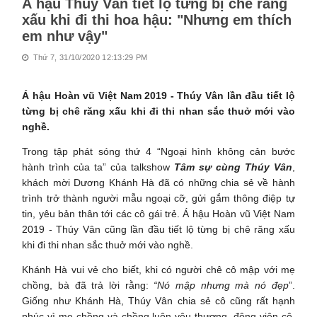
Á hậu Thúy Vân tiết lộ từng bị chê răng
xấu khi đi thi hoa hậu: "Nhưng em thích
em như vậy"
Thứ 7, 31/10/2020 12:13:29 PM
Á hậu Hoàn vũ Việt Nam 2019 - Thúy Vân lần đầu tiết lộ
từng bị chê răng xấu khi đi thi nhan sắc thuở mới vào
nghề.
Trong tập phát sóng thứ 4 “Ngoại hình không cản bước
hành trình của ta” của talkshow
Tâm sự cùng Thúy Vân
,
khách mời Dương Khánh Hà đã có những chia sẻ về hành
trình trở thành người mẫu ngoại cỡ, gửi gắm thông điệp tự
tin, yêu bản thân tới các cô gái trẻ. Á hậu Hoàn vũ Việt Nam
2019 - Thúy Vân cũng lần đầu tiết lộ từng bị chê răng xấu
khi đi thi nhan sắc thuở mới vào nghề.
Khánh Hà vui vẻ cho biết, khi có người chê cô mập với mẹ
chồng, bà đã trả lời rằng:
“Nó mập nhưng mà nó đẹp
”.
Giống như Khánh Hà, Thúy Vân chia sẻ cô cũng rất hạnh
phúc vì mẹ chồng và chồng luôn yêu thương, động viên cô.