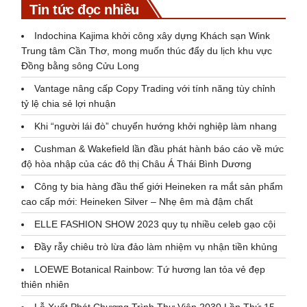
Tin tức đọc nhiều
Indochina Kajima khởi công xây dựng Khách sạn Wink
Trung tâm Cần Thơ, mong muốn thúc đẩy du lịch khu vực
Đồng bằng sông Cửu Long
Vantage nâng cấp Copy Trading với tính năng tùy chỉnh
tỷ lệ chia sẻ lợi nhuận
Khi “người lái đò” chuyển hướng khởi nghiệp làm nhang
Cushman & Wakefield lần đầu phát hành báo cáo về mức
độ hòa nhập của các đô thị Châu Á Thái Bình Dương
Công ty bia hàng đầu thế giới Heineken ra mắt sản phẩm
cao cấp mới: Heineken Silver – Nhẹ êm mà đậm chất
ELLE FASHION SHOW 2023 quy tụ nhiều celeb gạo cội
Đầy rẫy chiêu trò lừa đảo làm nhiệm vụ nhận tiền khủng
LOEWE Botanical Rainbow: Tứ hương lan tỏa vẻ đẹp
thiên nhiên
Lễ Xuất Phát Chương Trình Thư Viện 2030 Lần Thứ 15 –