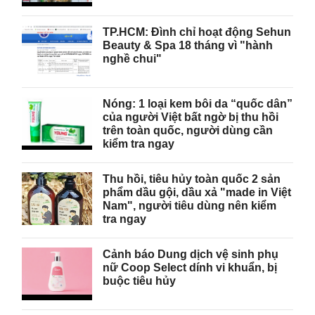
TP.HCM: Đình chỉ hoạt động Sehun
Beauty & Spa 18 tháng vì "hành
nghề chui"
Nóng: 1 loại kem bôi da “quốc dân”
của người Việt bất ngờ bị thu hồi
trên toàn quốc, người dùng cần
kiểm tra ngay
Thu hồi, tiêu hủy toàn quốc 2 sản
phẩm dầu gội, dầu xả "made in Việt
Nam", người tiêu dùng nên kiểm
tra ngay
Cảnh báo Dung dịch vệ sinh phụ
nữ Coop Select dính vi khuẩn, bị
buộc tiêu hủy