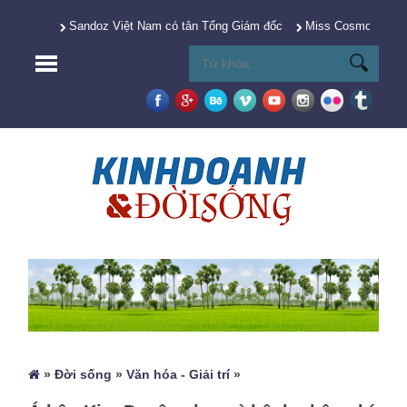
Sandoz Việt Nam có tân Tổng Giám đốc
Miss Cosmo 2025 Y
»
Đời sống
»
Văn hóa - Giải trí
»