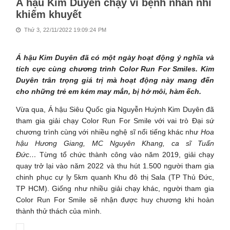
Á hậu Kim Duyên chạy vì bệnh nhân nhí
khiếm khuyết
Thứ 3, 22/11/2022 19:09:24 PM
Á hậu Kim Duyên đã có một ngày hoạt động ý nghĩa và
tích cực cùng chương trình Color Run For Smiles. Kim
Duyên trân trọng giá trị mà hoạt động này mang đến
cho những trẻ em kém may mắn, bị hở môi, hàm ếch.
Vừa qua, Á hậu Siêu Quốc gia Nguyễn Huỳnh Kim Duyên đã
tham gia giải chạy Color Run For Smile với vai trò Đại sứ
chương trình cùng với nhiều nghệ sĩ nổi tiếng khác như
Hoa
hậu Hương Giang, MC Nguyên Khang, ca sĩ Tuấn
Đức…
Từng tổ chức thành công vào năm 2019, giải chạy
quay trở lại vào năm 2022 và thu hút 1.500 người tham gia
chinh phục cự ly 5km quanh Khu đô thị Sala (TP Thủ Đức,
TP HCM). Giống như nhiều giải chạy khác, người tham gia
Color Run For Smile sẽ nhận được huy chương khi hoàn
thành thử thách của mình.