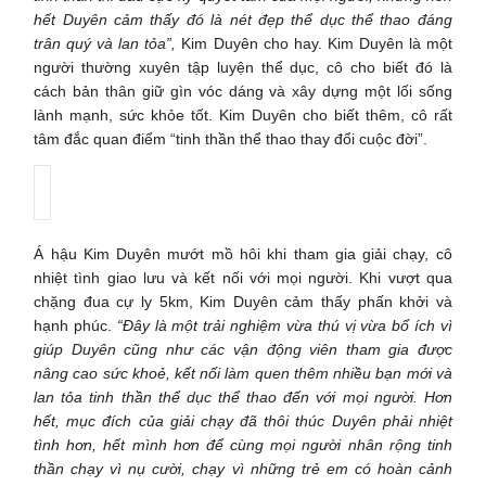
hết Duyên cảm thấy đó là nét đẹp thể dục thể thao đáng
trân quý và lan tỏa”,
Kim Duyên cho hay. Kim Duyên là một
người thường xuyên tập luyện thể dục, cô cho biết đó là
cách bản thân giữ gìn vóc dáng và xây dựng một lối sống
lành mạnh, sức khỏe tốt. Kim Duyên cho biết thêm, cô rất
tâm đắc quan điểm “tinh thần thể thao thay đổi cuộc đời”.
Á hậu Kim Duyên mướt mồ hôi khi tham gia giải chạy, cô
nhiệt tình giao lưu và kết nối với mọi người. Khi vượt qua
chặng đua cự ly 5km, Kim Duyên cảm thấy phấn khởi và
hạnh phúc.
“Đây là một trải nghiệm vừa thú vị vừa bổ ích vì
giúp Duyên cũng như các vận động viên tham gia được
nâng cao sức khoẻ, kết nối làm quen thêm nhiều bạn mới và
lan tỏa tinh thần thể dục thể thao đến với mọi người. Hơn
hết, mục đích của giải chạy đã thôi thúc Duyên phải nhiệt
tình hơn, hết mình hơn để cùng mọi người nhân rộng tinh
thần chạy vì nụ cười, chạy vì những trẻ em có hoàn cảnh