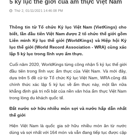
5 kỷ lục thế giới của ẩm thực Việt Nam
Thứ 2, 01/11/2021 14:46:08 PM
Thông tin từ Tổ chức Kỷ lục Việt Nam (VietKings) cho
biết, lần đầu tiên Việt Nam được 2 tổ chức thế giới gồm
Liên minh Kỷ lục thế giới (WorldKings) và Hiệp hội Kỷ
lục thế giới (World Record Association - WRA) cùng xác
lập 5 kỷ lục trong lĩnh vực ẩm thực.
Cuối năm 2020, WorldKings từng công nhận 5 kỷ lục thế giới
đầu tiên trong lĩnh vực ẩm thực của Việt Nam. Và mới đây,
dựa trên 5 đề cử từ Tổ chức Kỷ lục Việt Nam, WRA cũng đã
chính thức xác lập 5 kỷ lục về ẩm thực này, một lần nữa
khẳng định giá trị nổi bật của nền văn hóa ẩm thực Việt Nam
trong lòng du khách quốc tế.
Đất nước sở hữu nhiều món sợi và nước hấp dẫn nhất
thế giới
Hiện Việt Nam là quốc gia sở hữu nhiều món ăn từ nước
dùng và sợi nhất với 164 món và vẫn đang tiếp tục được cập