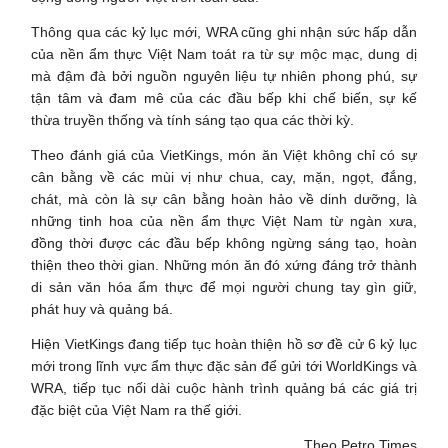
Thông qua các kỷ lục mới, WRA cũng ghi nhận sức hấp dẫn
của nền ẩm thực Việt Nam toát ra từ sự mộc mạc, dung dị
mà đậm đà bởi nguồn nguyên liệu tự nhiên phong phú, sự
tận tâm và đam mê của các đầu bếp khi chế biến, sự kế
thừa truyền thống và tính sáng tạo qua các thời kỳ.
Theo đánh giá của VietKings, món ăn Việt không chỉ có sự
cân bằng về các mùi vị như chua, cay, mặn, ngọt, đắng,
chát, mà còn là sự cân bằng hoàn hảo về dinh dưỡng, là
những tinh hoa của nền ẩm thực Việt Nam từ ngàn xưa,
đồng thời được các đầu bếp không ngừng sáng tạo, hoàn
thiện theo thời gian. Những món ăn đó xứng đáng trở thành
di sản văn hóa ẩm thực để mọi người chung tay gìn giữ,
phát huy và quảng bá.
Hiện VietKings đang tiếp tục hoàn thiện hồ sơ đề cử 6 kỷ lục
mới trong lĩnh vực ẩm thực đặc sản để gửi tới WorldKings và
WRA, tiếp tục nối dài cuộc hành trình quảng bá các giá trị
đặc biệt của Việt Nam ra thế giới.
Theo Petro Times