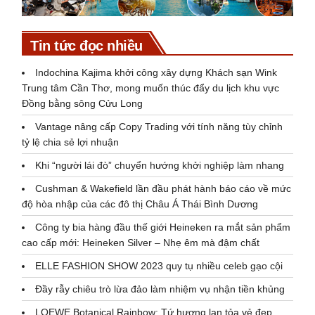
Tin tức đọc nhiều
Indochina Kajima khởi công xây dựng Khách sạn Wink
Trung tâm Cần Thơ, mong muốn thúc đẩy du lịch khu vực
Đồng bằng sông Cửu Long
Vantage nâng cấp Copy Trading với tính năng tùy chỉnh
tỷ lệ chia sẻ lợi nhuận
Khi “người lái đò” chuyển hướng khởi nghiệp làm nhang
Cushman & Wakefield lần đầu phát hành báo cáo về mức
độ hòa nhập của các đô thị Châu Á Thái Bình Dương
Công ty bia hàng đầu thế giới Heineken ra mắt sản phẩm
cao cấp mới: Heineken Silver – Nhẹ êm mà đậm chất
ELLE FASHION SHOW 2023 quy tụ nhiều celeb gạo cội
Đầy rẫy chiêu trò lừa đảo làm nhiệm vụ nhận tiền khủng
LOEWE Botanical Rainbow: Tứ hương lan tỏa vẻ đẹp